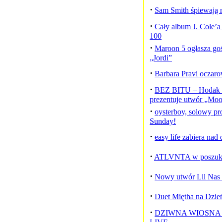
·
Sam Smith śpiewają n
·
Cały album J. Cole’a
100
·
Maroon 5 ogłasza gośc
„Jordi”
·
Barbara Pravi oczarow
·
BEZ BITU – Hodak 
prezentuje utwór „Moo
·
oysterboy, solowy pro
Sunday!
·
easy life zabiera nad 
·
ATLVNTA w poszukiw
·
Nowy utwór Lil Nas 
·
Duet Miętha na Dzie
·
DZIWNA WIOSNA - '