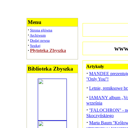
Menu
·
Strona główna
·
Archiwum
·
Dodaj newsa
·
Szukaj
www.
·
Płytoteka Zbyszka
Artykuły
Biblioteka Zbyszka
·
MANDEE prezentuje 
''Only You''!
·
Letnie, remiksowe br
·
IAMANY album „Voo
września
·
''FALOCHRON'' - no
Skoczyńskiego
·
Marta Baum ''Królowa