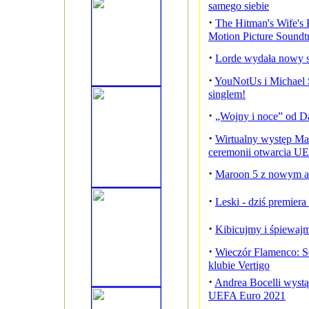
samego siebie
·
The Hitman's Wife's 
Motion Picture Soundt
·
Lorde wydała nowy s
·
YouNotUs i Michael
singlem!
·
„Wojny i noce” od Da
·
Wirtualny występ Mar
ceremonii otwarcia 
·
Maroon 5 z nowym a
·
Leski - dziś premier
·
Kibicujmy i śpiewaj
·
Wieczór Flamenco: S
klubie Vertigo
·
Andrea Bocelli wystą
UEFA Euro 2021