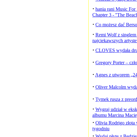
·
hania rani Music For
Chapter 3 - ''The Beach
·
Co możesz dać Berso
·
Remi Wolf z singlem 
najciekawszych artyst
·
CLOVES wydała dru
·
Gregory Porter – czł
·
Agnes z utworem „2
·
Oliver Malcolm wyda
·
Tymek rusza z preo
·
Wygraj udział w ek
albumu Marcina Macie
·
Olivia Rodrigo złot
tygodniu
·
Wydaj płytę z Będzie 