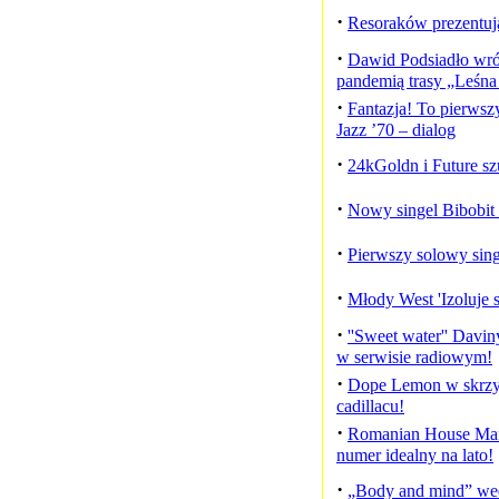
·
Resoraków prezentu
·
Dawid Podsiadło wró
pandemią trasy „Leśn
·
Fantazja! To pierwsz
Jazz ’70 – dialog
·
24kGoldn i Future s
·
Nowy singel Bibobit /
·
Pierwszy solowy sing
·
Młody West 'Izoluje s
·
''Sweet water'' Davin
w serwisie radiowym!
·
Dope Lemon w skrzy
cadillacu!
·
Romanian House Mafia
numer idealny na lato!
·
„Body and mind” wedł