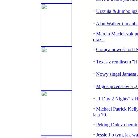
·
Urszula & Jumbo już
·
Alan Walker i Imanb
·
Marcin Maciejczak p
oraz...
·
Gorąca nowość od 
·
Texas z remiksem ''Hi
·
Nowy singel Jamesa 
·
Migos przedstawia „C
·
„1 Day 2 Nights” z
·
Michael Patrick Kel
lata 70.
·
Peking Duk z chemic
·
Jessie J o tym, jak w