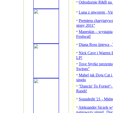
·
Odrodzenie R&B na 
·
Luna z utworem „Virt
·
Premiera charytatywne
stopy 2011''
·
Maneskin – wystąpią 
Festiwal!
·
Diana Ross śpiewa „
·
Nick Cave i Warren E
LP!
·
Tove Styrke prezent
Swings”
·
Mabel jak Doja Cat 
singlu
·
''Dancin' To Forget''
Randi!
·
Soundedit '21 - Mid
·
Aleksander Siczek w
najnowszy singel „Duc