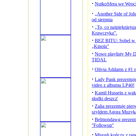
·
NutkoSfera we Wroc
·
„Another Side of Joh
od sierpnia
·
„To, co najpiękniejsz
Krawczyka”.
·
BEZ BITU: Sobel w a
„Kinola”
·
Nowe playlisty My D
TIDAL
·
Olivia Addams z #1 
·
Lady Pank prezentuje 
video z albumu LP40!
·
Kamil Hussein z waka
słodki deszcz'
·
Zalia prezentuje pie
szyldem Agora Muzyk
·
Belmondawg prezentu
''Followup''
·
Miuosh kończy z ra