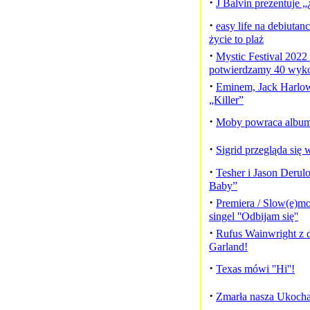
·
J Balvin prezentuj
·
easy life na debiutan
życie to plaż
·
Mystic Festival 2022
potwierdzamy 40 wy
·
Eminem, Jack Harlow
„Killer”
·
Moby powraca album
·
Sigrid przegląda się w
·
Tesher i Jason Derul
Baby”
·
Premiera / Slow(e)mot
singel ''Odbijam się''
·
Rufus Wainwright z 
Garland!
·
Texas mówi ''Hi''!
·
Zmarła nasza Ukocha