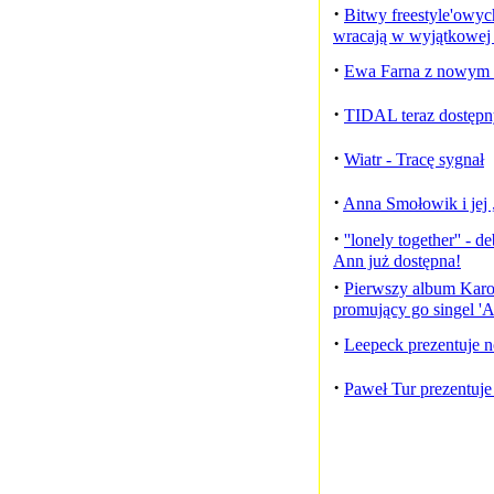
·
Bitwy freestyle'owy
wracają w wyjątkowej 
·
Ewa Farna z nowym si
·
TIDAL teraz dostępn
·
Wiatr - Tracę sygnał
·
Anna Smołowik i jej 
·
''lonely together'' - 
Ann już dostępna!
·
Pierwszy album Karol
promujący go singel 'A
·
Leepeck prezentuje no
·
Paweł Tur prezentuje