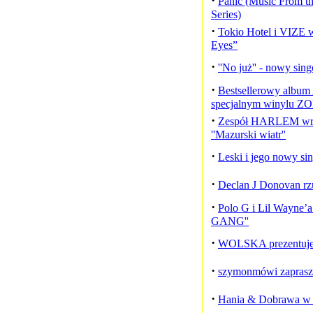
·
Panic (Music From t
Series)
·
Tokio Hotel i VIZE 
Eyes”
·
''No już'' - nowy sin
·
Bestsellerowy album
specjalnym winylu 
·
Zespół HARLEM wra
''Mazurski wiatr''
·
Leski i jego nowy s
·
Declan J Donovan rz
·
Polo G i Lil Wayne
GANG''
·
WOLSKA prezentuje
·
szymonmówi zaprasza
·
Hania & Dobrawa w