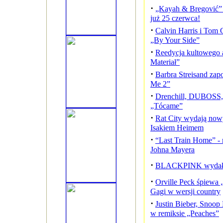
·
„Kayah & Bregović”
już 25 czerwca!
·
Calvin Harris i Tom
„By Your Side”
·
Reedycja kultowego
Materiał”
·
Barbra Streisand za
Me 2”
·
Drenchill, DUBOSS, S
„Tócame”
·
Rat City wydają nowy
Isakiem Heimem
·
“Last Train Home” - 
Johna Mayera
·
BLACKPINK wydało
·
Orville Peck śpiew
Gagi w wersji country
·
Justin Bieber, Snoop
w remiksie „Peaches”