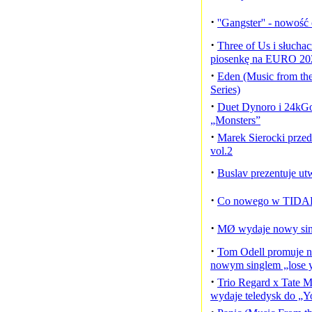
·
''Gangster'' - nowoś
·
Three of Us i słuch
piosenkę na EURO 20
·
Eden (Music from the
Series)
·
Duet Dynoro i 24kG
„Monsters”
·
Marek Sierocki przed
vol.2
·
Buslav prezentuje u
·
Co nowego w TIDAL?
·
MØ wydaje nowy sing
·
Tom Odell promuje n
nowym singlem „lose 
·
Trio Regard x Tate 
wydaje teledysk do „Y