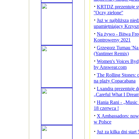
·
KRTDZ prezentuje sw
''Oczy zielone''
·
Już w najbliższą nied
upamiętniający Krzys
·
Na żywo - Bitwa Fre
Kontrowersy 2021
·
Grzegorz Turnau 'Na 
(Yantimer Remix)
·
Women's Voices Bydgo
by Answear.com
·
The Rolling Stones: o
na plaży Copacabana
·
Lxandra prezentuje d
„Careful What I Drea
·
Hania Rani - „Music 
18 czerwca !
·
X Ambassadors: nowy
w Polsce
·
Już za kilka dni start