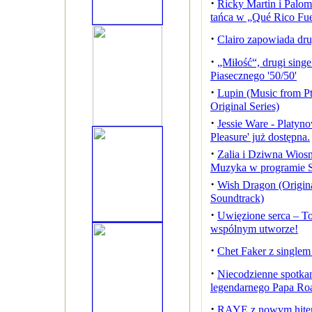
·
Ricky Martin i Palo
tańca w „Qué Rico Fu
·
Clairo zapowiada dr
·
„Miłość“, drugi singe
Piasecznego '50/50'
·
Lupin (Music from Pt.
Original Series)
·
Jessie Ware - Platyn
Pleasure' już dostępna.
·
Zalia i Dziwna Wiosn
Muzyka w programie S
·
Wish Dragon (Origina
Soundtrack)
·
Uwięzione serca – T
wspólnym utworze!
·
Chet Faker z singlem
·
Niecodzienne spotka
legendarnego Papa Ro
·
RAYE z nowym hite