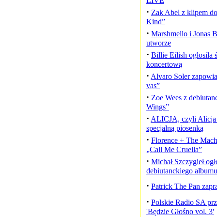
LIVE
·
Zak Abel z klipem d
Kind”
·
Marshmello i Jonas 
utworze
·
Billie Eilish ogłosiła s
koncertową
·
Alvaro Soler zapowi
vas”
·
Zoe Wees z debiutanc
Wings”
·
ALICJA, czyli Alicja
specjalną piosenką
·
Florence + The Mac
„Call Me Cruella”
·
Michał Szczygieł ogło
debiutanckiego album
·
Patrick The Pan zapr
·
Polskie Radio SA prz
'Będzie Głośno vol. 3'