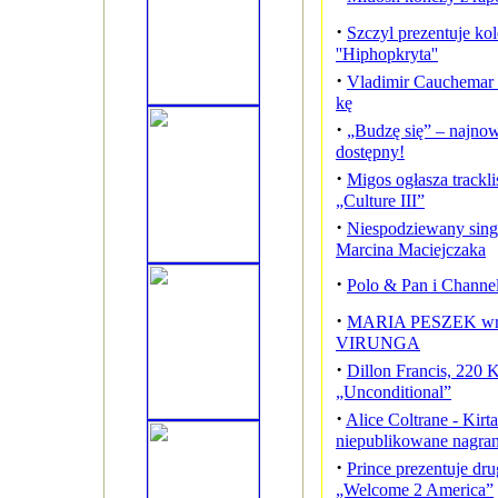
·
Szczyl prezentuje kol
''Hiphopkryta''
·
Vladimir Cauchemar 
kę
·
„Budzę się” – najnow
dostępny!
·
Migos ogłasza trackl
„Culture III”
·
Niespodziewany sing
Marcina Maciejczaka
·
Polo & Pan i Channel
·
MARIA PESZEK wra
VIRUNGA
·
Dillon Francis, 220 
„Unconditional”
·
Alice Coltrane - Kirt
niepublikowane nagran
·
Prince prezentuje dru
„Welcome 2 America”