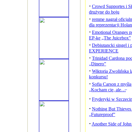
·
Crowd Supportes i S
drużynę do boju
·
remme nagrał oficjal
dla reprezentacji Holan
·
Emotional Oranges p
EP-kę „The Juicebox”
·
Debiutancki singel
EXPERIENCE
·
Trinidad Cardona pod
„Dinero”
·
Wiktoria Zwolińska l
konkursu!
·
Sofia Carson z myślą 
„Kocham cię, ale…̶
·
Fryderyki w Szczecin
·
Nothing But Thieve
„Futureproof”
·
Another Side of John 