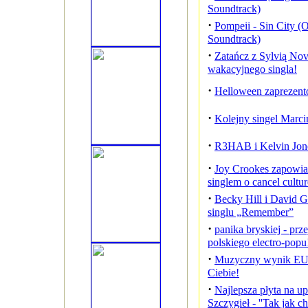
Soundtrack)
·
Pompeii - Sin City (O
Soundtrack)
·
Zatańcz z Sylvią Nov
wakacyjnego singla!
·
Helloween zaprezen
·
Kolejny singel Marcin
·
R3HAB i Kelvin Jones
·
Joy Crookes zapowia
singlem o cancel cultur
·
Becky Hill i David 
singlu „Remember”
·
panika bryskiej - prz
polskiego electro-popu
·
Muzyczny wynik EU
Ciebie!
·
Najlepsza płyta na 
Szczygieł - ''Tak jak ch