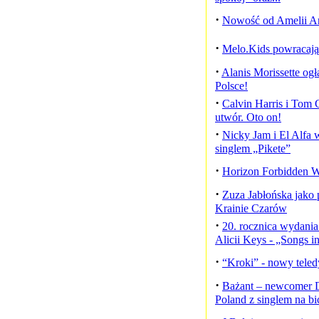
·
Nowość od Amelii A
·
Melo.Kids powracaj
·
Alanis Morissette ogł
Polsce!
·
Calvin Harris i Tom 
utwór. Oto on!
·
Nicky Jam i El Alfa 
singlem „Pikete”
·
Horizon Forbidden We
·
Zuza Jabłońska jako 
Krainie Czarów
·
20. rocznica wydani
Alicii Keys - „Songs i
·
“Kroki” - nowy teled
·
Bażant – newcomer 
Poland z singlem na bi