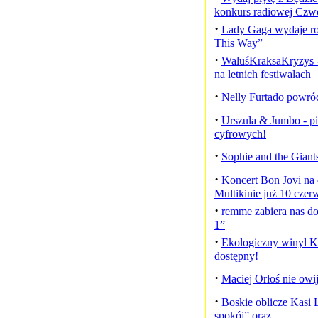
konkurs radiowej Czwó
·
Lady Gaga wydaje ro
This Way”
·
WaluśKraksaKryzys 
na letnich festiwalach
·
Nelly Furtado powróc
·
Urszula & Jumbo - p
cyfrowych!
·
Sophie and the Giants
·
Koncert Bon Jovi na
Multikinie już 10 czer
·
remme zabiera nas do
1”
·
Ekologiczny winyl Kw
dostępny!
·
Maciej Orłoś nie owi
·
Boskie oblicze Kasi L
spokój” oraz...