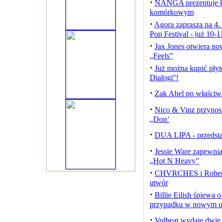
·
NANGA prezentuje kl
komórkowym
·
Agora zaprasza na 4.
Pop Festival - już 10-1
·
Jax Jones otwiera no
„Feels”
·
Już można kupić płytę
Dialogi''!
·
Zak Abel po właściwe
·
Nico & Vinz przynosza
„Don’
·
DUA LIPA - przedsta
·
Jessie Ware zapewnia
„Hot N Heavy”
·
CHVRCHES i Robert 
utwór
·
Billie Eilish śpiewa 
przypadku w nowym u
·
Volbeat wydaje dwie 