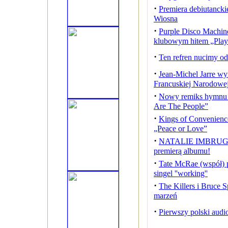
·
Premiera debiutancki
Wiosna
·
Purple Disco Machi
klubowym hitem „Pla
·
Ten refren nucimy od t
·
Jean-Michel Jarre w
Francuskiej Narodowe
·
Nowy remiks hymn
Are The People”
·
Kings of Convenienc
„Peace or Love”
·
NATALIE IMBRUGLI
premierą albumu!
·
Tate McRae (współ) 
singel ''working''
·
The Killers i Bruce 
marzeń
·
Pierwszy polski au