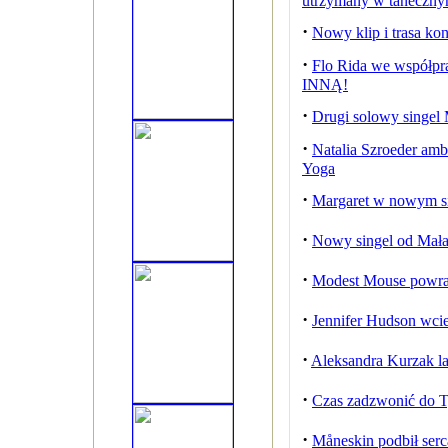
utrzymany w tanecznym
·
Nowy klip i trasa ko
·
Flo Rida we współpr
INNĄ!
·
Drugi solowy singel 
·
Natalia Szroeder am
Yoga
·
Margaret w nowym si
·
Nowy singel od Mał
·
Modest Mouse powrac
·
Jennifer Hudson wcie
·
Aleksandra Kurzak la
·
Czas zadzwonić do Ty
·
Måneskin podbił serc