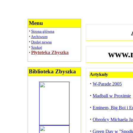
Menu
·
Strona główna
·
Archiwum
·
Dodaj newsa
·
Szukaj
www.m
·
Płytoteka Zbyszka
Biblioteka Zbyszka
Artykuły
·
W-Parade 2005
·
Madball w Proximie
·
Eminem, Big Boi i Er
·
Obrońcy Michaela Ja
·
Green Day w ''Spodku