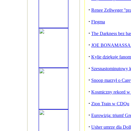
·
Renee Zellweger ''pr
·
Flegma
·
The Darkness bez bas
·
JOE BONAMASSA w 
·
Kylie dziękuje fanom
·
Szesnastominutowy kl
·
Snoop marzył o Care
·
Kosmiczny rekord w 
·
Zion Train w CDQu
·
Eurowizja: triumf Gre
·
Usher umrze dla Doll