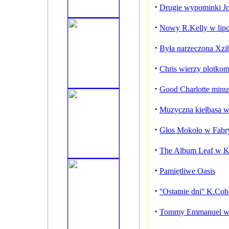
·
Drugie wypominki Jo
·
Nowy R.Kelly w lip
·
Była narzeczona Xzi
·
Chris wierzy plotko
·
Good Charlotte minu
·
Muzyczna kiełbasa 
·
Głos Mokolo w Fabry
·
The Album Leaf w K
·
Pamiętliwe Oasis
·
''Ostatnie dni'' K.Co
·
Tommy Emmanuel w 