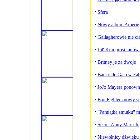
·
Sfera
·
Nowy album Amerie
·
Gallagherowie nie ci
·
Lil' Kim prosi fanó
·
Britney je za dwoje
·
Banco de Gaia w Fab
·
JoJo Mayera ponown
·
Foo Fighters nowy si
·
''Pamiątka smutku''
·
Secret Anny Marii J
·
Niewolnicy dźwięku