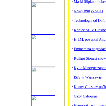
·
Maski Slipknot dobr
·
Nowy muzyk w IQ
·
Technologia od Daft
·
Koniec MTV Classic
·
H.I.M. pozyskał And
·
Eminem na nagroda
·
Rolling Stonesi zno
·
Kylie Minogue zapomn
·
ISIS w Warszawie
·
Kenny Chesney poślu
·
Ozzy Osbourne
·
Wzruszające kompozy