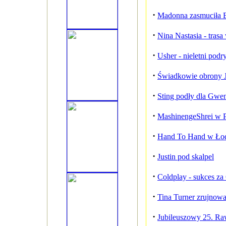
·
Madonna zasmuciła B
·
Nina Nastasia - trasa
·
Usher - nieletni pod
·
Świadkowie obrony 
·
Sting podły dla Gwen
·
MashinengeShrei w 
·
Hand To Hand w Ło
·
Justin pod skalpel
·
Coldplay - sukces z
·
Tina Turner zrujno
·
Jubileuszowy 25. Raw