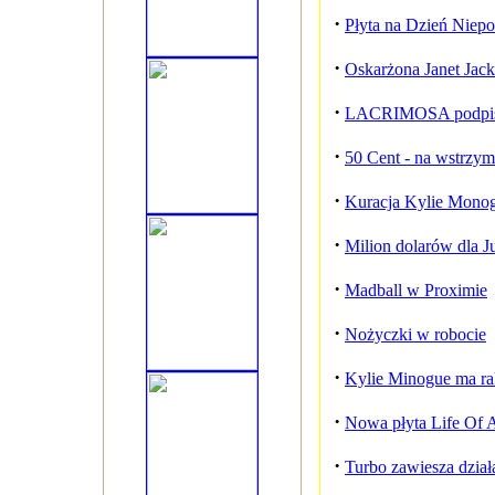
·
Płyta na Dzień Niepo
·
Oskarżona Janet Jac
·
LACRIMOSA podpisuj
·
50 Cent - na wstrzym
·
Kuracja Kylie Mono
·
Milion dolarów dla J
·
Madball w Proximie
·
Nożyczki w robocie
·
Kylie Minogue ma rak
·
Nowa płyta Life Of
·
Turbo zawiesza dział