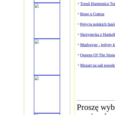
·
Toruń Harmonica To
·
Bono u Gatesa
·
Petycja polskich fanó
·
Skrzynecka z Haskel
·
Mudvayne - jedyny ko
·
Queens Of The Stone
·
Mozart na sali porod
Proszę wybr