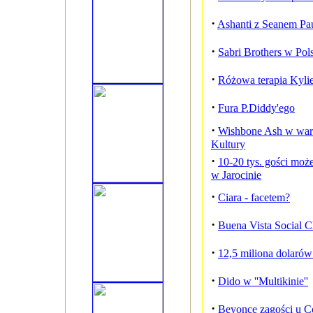
·
Ashanti z Seanem Pa
·
Sabri Brothers w Pol
·
Różowa terapia Kyli
·
Fura P.Diddy'ego
·
Wishbone Ash w wars
Kultury
·
10-20 tys. gości może
w Jarocinie
·
Ciara - facetem?
·
Buena Vista Social C
·
12,5 miliona dolarów
·
Dido w ''Multikinie''
·
Beyonce zagości u C