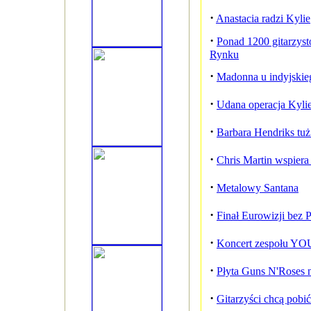
·
Anastacia radzi Kylie
·
Ponad 1200 gitarzys
Rynku
·
Madonna u indyjskie
·
Udana operacja Kyli
·
Barbara Hendriks tuż
·
Chris Martin wspier
·
Metalowy Santana
·
Finał Eurowizji bez
·
Koncert zespołu 
·
Płyta Guns N'Roses
·
Gitarzyści chcą pobi