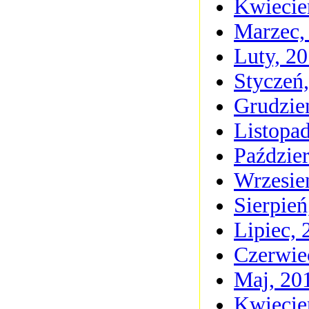
Kwiecie
Marzec,
Luty, 2
Styczeń
Grudzie
Listopa
Paździer
Wrzesie
Sierpień
Lipiec, 
Czerwie
Maj, 20
Kwiecie