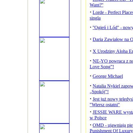
Want?''
·
Lorde - Perfect Plac
singla
·
''Ogień i Lód'' - no
·
Daria Zawiałow na O
·
X Urodziny Aloha En
·
NE-YO powraca z n
Love Song”!
·
George Michael
·
Natalia Nykiel zapow
„Spokój”!
·
Jest już nowy teledy
"Wiersz ostatni"
·
JESSIE WARE wystąp
w Polsce
·
OMD - ujawniają pier
Punishment Of Luxury'