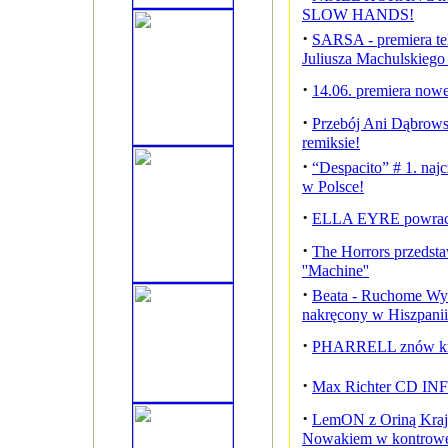
SLOW HANDS!
·
SARSA - premiera te
Juliusza Machulskiego
·
14.06. premiera nowe
·
Przebój Ani Dąbrow
remiksie!
·
“Despacito” # 1. naj
w Polsce!
·
ELLA EYRE powrac
·
The Horrors przedst
''Machine''
·
Beata - Ruchome Wyd
nakręcony w Hiszpanii
·
PHARRELL znów k
·
Max Richter CD IN
·
LemON z Oriną Kraj
Nowakiem w kontrowe