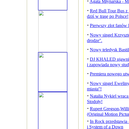
·
Agata Młynarska - M
·
Red Bull Tour Bus z 
dziś w trasę po Polsce!
·
Pierwszy zlot fanów 
·
Nowy singel Krzyszt
drodze''.
·
Nowy teledysk Bastil
·
DJ KHALED ujawnia 
i zapowiada nowy stud
·
Premiera nowego utw
·
Nowy singel Eweliny
miasta''!
·
Natalia Nykiel wrac
Stodoły!
·
Rupert Gregson-Wi
(Original Motion Pictu
·
In Rock przedstawia
i System of a Down