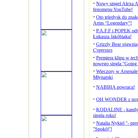
·
Nowy singel Alexa A
fenomenu YouTube!
·
Oto teledysk do znak
Arms “Legendary”!
·
P.A.F.F i POPEK od
Łukasza Jakóbiaka!
·
Grizzly Bear ujawnia
Cypresses
·
Premiera klipu w tech
nowego singla ''Going
·
Wieczory w Arsenale
Młynarski
·
NABIHA powraca!
·
OH WONDER z nowy
·
KODALINE - kandyd
singla roku!
·
Natalia Nykiel ''- pr
''Spokój''!