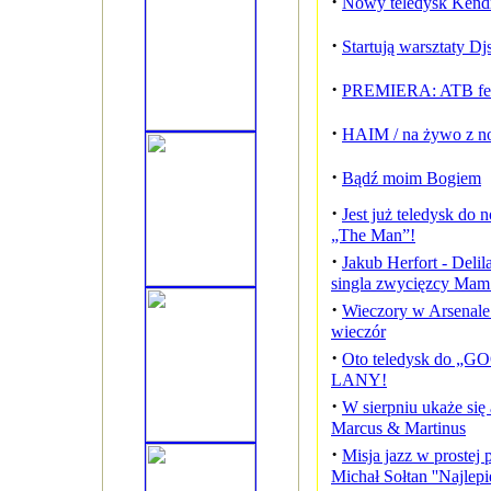
·
Nowy teledysk Kend
·
Startują warsztaty Dj
·
PREMIERA: ATB feat
·
HAIM / na żywo z n
·
Bądź moim Bogiem
·
Jest już teledysk do 
„The Man”!
·
Jakub Herfort - Delil
singla zwycięzcy Mam 
·
Wieczory w Arsenale
wieczór
·
Oto teledysk do „G
LANY!
·
W sierpniu ukaże się
Marcus & Martinus
·
Misja jazz w prostej p
Michał Sołtan ''Najlepie