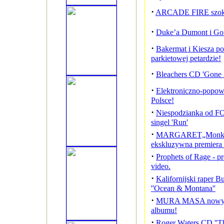
·
ARCADE FIRE szoku
·
Duke’a Dumont i Gorg
·
Bakermat i Kiesza poł
parkietowej petardzie!
·
Bleachers CD 'Gone 
·
Elektroniczno-pop
Polsce!
·
Niespodzianka od
singel 'Run'
·
MARGARET„Monkey
ekskluzywna premiera
·
Prophets of Rage - pr
video.
·
Kalifornijski raper 
''Ocean & Montana''
·
MURA MASA nowy te
albumu!
·
Roger Waters CD ''T