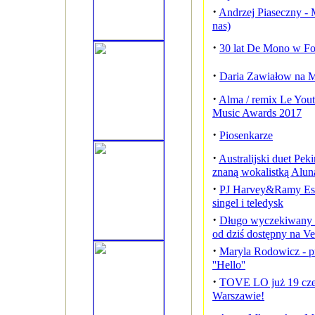
·
Andrzej Piaseczny - M
nas)
·
30 lat De Mono w Fo
·
Daria Zawiałow na 
·
Alma / remix Le Yout
Music Awards 2017
·
Piosenkarze
·
Australijski duet Pek
znaną wokalistką Alun
·
PJ Harvey&Ramy Ess
singel i teledysk
·
Długo wyczekiwany t
od dziś dostępny na V
·
Maryla Rodowicz - p
''Hello''
·
TOVE LO już 19 cze
Warszawie!