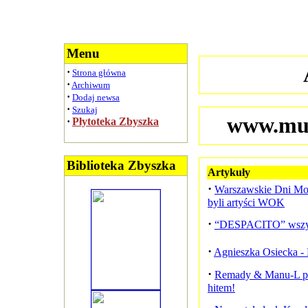
Menu
·
Strona główna
·
Archiwum
·
Dodaj newsa
·
Szukaj
www.muz
·
Płytoteka Zbyszka
Biblioteka Zbyszka
Artykuły
·
Warszawskie Dni Moz
byli artyści WOK
·
“DESPACITO” wszys
·
Agnieszka Osiecka -
·
Remady & Manu-L p
hitem!