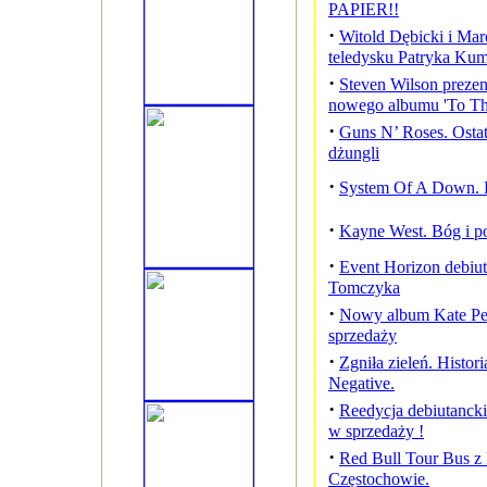
PAPIER!!
·
Witold Dębicki i Ma
teledysku Patryka Kum
·
Steven Wilson prezent
nowego albumu 'To Th
·
Guns N’ Roses. Ostat
dżungli
·
System Of A Down. 
·
Kayne West. Bóg i p
·
Event Horizon debiu
Tomczyka
·
Nowy album Kate Perr
sprzedaży
·
Zgniła zieleń. Histor
Negative.
·
Reedycja debiutanck
w sprzedaży !
·
Red Bull Tour Bus z 
Częstochowie.