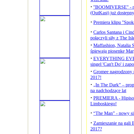
·
''BOOMIVERSE'' - n
(OutKast) już dostępny
·
Premiera klipu ''Spokó
·
Carlos Santana i Ci
połączyli siły z The Is
·
Maffashion, Natalia 
śpiewają piosenkę Mar
·
EVERYTHING EVE
singel 'Can't Do' i zap
·
Gromee nagrodzony 
2017!
·
„In The Dark” – prop
na nadchodzące lat
·
PREMIERA - Hipisows
Limboskiego!
·
“The Man” - nowy sin
·
Zamieszanie na gali
2017?