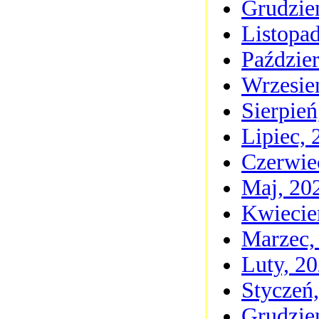
Grudzie
Listopa
Paździer
Wrzesie
Sierpień
Lipiec, 
Czerwie
Maj, 20
Kwiecie
Marzec,
Luty, 2
Styczeń
Grudzie