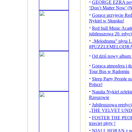
·
GEORGE EZRA powr
‘Don’t Matter Now’ (
·
Gorące przyjęcie Red
Nykiel w Słupsku!
·
Red bull Music Acad
jubileuszową 20. edycj
·
„Melodrama” płyta L
#PUZZLEMELODR
·
Od dziś nowy album 
·
Gorąca atmosfera i t
Tour Bus w Radomiu
·
Sleep Party People 
Polsce!
·
Natalia Nykiel zelek
Rzeszowie
·
Jubileuszowa reedyc
„THE VELVET UND
·
FOSTER THE PEOPLE
trzeciej płyty !
·
NIALL HORAN z now