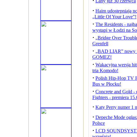
·
Lany już 30 czerwca
·
Haim udostępniają no
„Little Of Your Love”!
·
The Residents - najba
wystąpi w Łodzi na Sou
·
„Bridge Over Troubled
Grenfell
·
„BAD LIAR” nowy 
GOMEZ!
·
Wakacyjna wersja hit
tria Komodo!
·
Polish Hip-Hop TV Fe
Bus w Płocku!
·
Concrete and Gold - 
Fighters - premiera 15.
·
Katy Perry numer 1 na
·
Depeche Mode ogłasz
Polsce
·
LCD SOUNDSYSTEM
września!