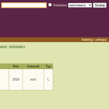
Dokładnie
katalog
|
zaloguj
owsze
wykonawcy
Rok
Gatunek
Typ
2019
rock
L