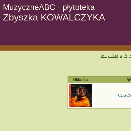
MuzyczneABC - płytoteka
Zbyszka KOWALCZYKA
wszystkie
#
A
Okładka
W
CUGOW