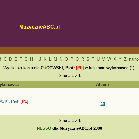
MuzyczneABC.pl
B
C
D
E
F
G
H
I
J
K
L
M
N
O
P
Q
R
S
T
U
V
W
X
Y
Z
najn
Wyniki szukania dla
CUGOWSKI, Piotr
[PL]
w kolumnie
wykonawca
(1):
Strona
1
z
1
ykonawca
Album
SKI, Piotr
[PL]
40
Strona
1
z
1
NESSO
dla MuzyczneABC.pl 2008