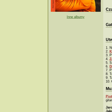
Cza
Inne albumy
Ga
Ut
1. N
2.
K
3. P
4.
Z
5. S
6.
D
7. P
8. T
9. T
10. 
Mu
Pio
gita
Jar
Jak