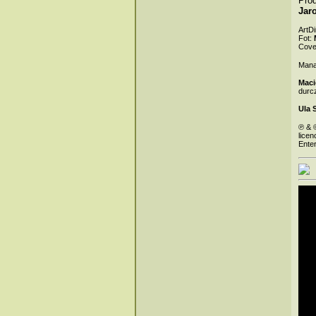
Pro
Jar
ArtDi
Fot:
Cove
Mana
Maci
durc
Ula 
℗ & 
licen
Enter