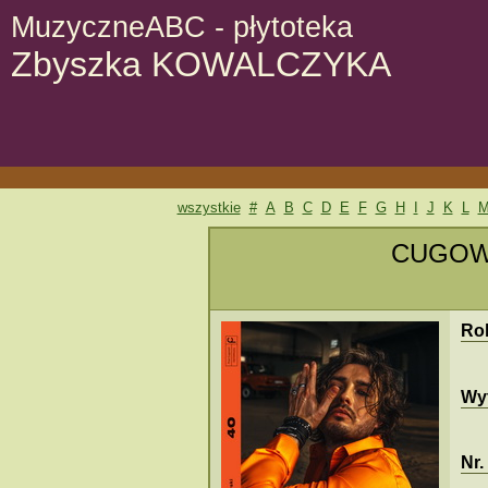
MuzyczneABC - płytoteka
Zbyszka KOWALCZYKA
wszystkie
#
A
B
C
D
E
F
G
H
I
J
K
L
CUGOWS
Ro
Wy
Nr.