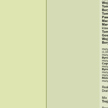
Woj
Tom
Bor
Tom
Paw
Mac
Mar
klaw
Tom
Gos
Woj
Bor
muz
(1,10
muz
Byrs
muz
Cug
muz
Byrs
muz
muz
Róża
muz
Real
Drat
Mix 
Tro