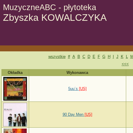
MuzyczneABC - płytoteka
Zbyszka KOWALCZYKA
wszystkie
#
A
B
C
D
E
F
G
H
I
J
K
L
<<<
S
Okładka
Wykonawca
5uu´s
[US]
90 Day Men
[US]