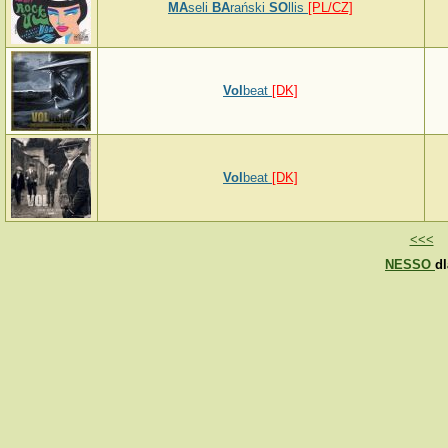
MA
seli
BA
rański
SO
llis
[PL/CZ]
Vol
beat
[DK]
Vol
beat
[DK]
<<<
S
NESSO
d