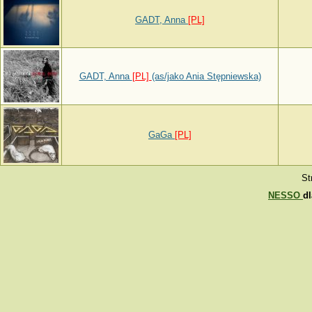
GADT, Anna
[PL]
GADT, Anna
[PL]
(as/jako Ania Stępniewska)
GaGa
[PL]
St
NESSO
d