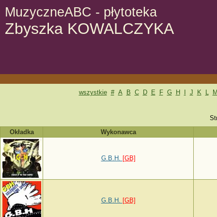
MuzyczneABC - płytoteka
Zbyszka KOWALCZYKA
wszystkie
#
A
B
C
D
E
F
G
H
I
J
K
L
St
Okładka
Wykonawca
G.B.H.
[GB]
G.B.H.
[GB]