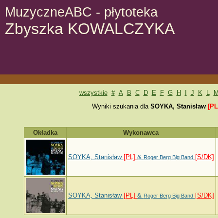
MuzyczneABC - płytoteka
Zbyszka KOWALCZYKA
wszystkie
#
A
B
C
D
E
F
G
H
I
J
K
L
Wyniki szukania dla
SOYKA, Stanisław
[P
Okładka
Wykonawca
SOYKA, Stanisław
[PL]
&
[S/DK]
Roger Berg Big Band
SOYKA, Stanisław
[PL]
&
[S/DK]
Roger Berg Big Band