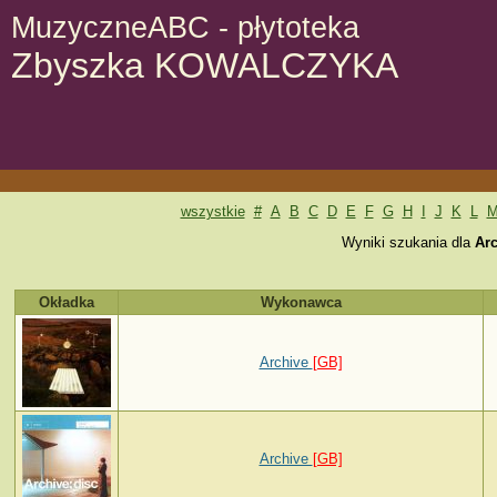
MuzyczneABC - płytoteka
Zbyszka KOWALCZYKA
wszystkie
#
A
B
C
D
E
F
G
H
I
J
K
L
Wyniki szukania dla
Ar
Okładka
Wykonawca
Archive
[GB]
Archive
[GB]