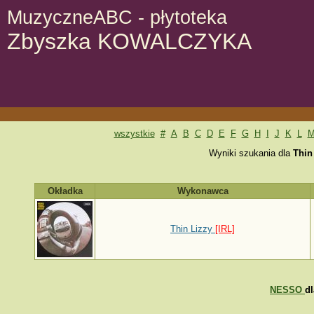
MuzyczneABC - płytoteka
Zbyszka KOWALCZYKA
wszystkie
#
A
B
C
D
E
F
G
H
I
J
K
L
Wyniki szukania dla
Thin
Okładka
Wykonawca
Thin Lizzy
[IRL]
NESSO
d