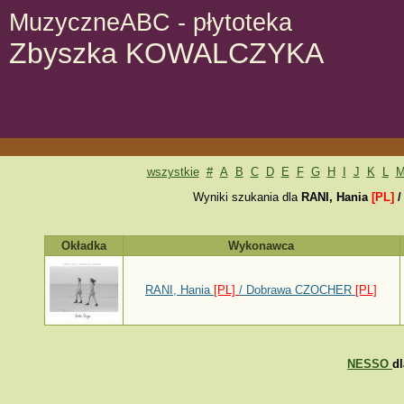
MuzyczneABC - płytoteka
Zbyszka KOWALCZYKA
wszystkie
#
A
B
C
D
E
F
G
H
I
J
K
L
Wyniki szukania dla
RANI, Hania
[PL]
Okładka
Wykonawca
RANI, Hania
[PL]
/ Dobrawa CZOCHER
[PL]
NESSO
d