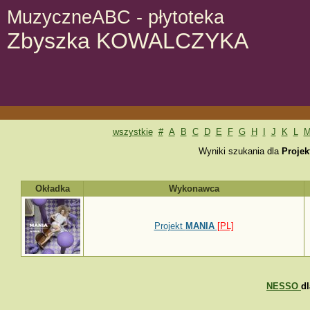
MuzyczneABC - płytoteka
Zbyszka KOWALCZYKA
wszystkie
#
A
B
C
D
E
F
G
H
I
J
K
L
Wyniki szukania dla
Proje
Okładka
Wykonawca
Projekt
MANIA
[PL]
NESSO
d