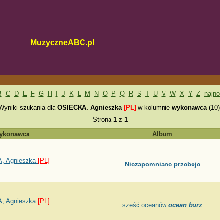
MuzyczneABC.pl
B
C
D
E
F
G
H
I
J
K
L
M
N
O
P
Q
R
S
T
U
V
W
X
Y
Z
najn
Wyniki szukania dla
OSIECKA, Agnieszka
[PL]
w kolumnie
wykonawca
(10)
Strona
1
z
1
ykonawca
Album
, Agnieszka
[PL]
Niezapomniane przeboje
, Agnieszka
[PL]
sześć oceanów
ocean burz