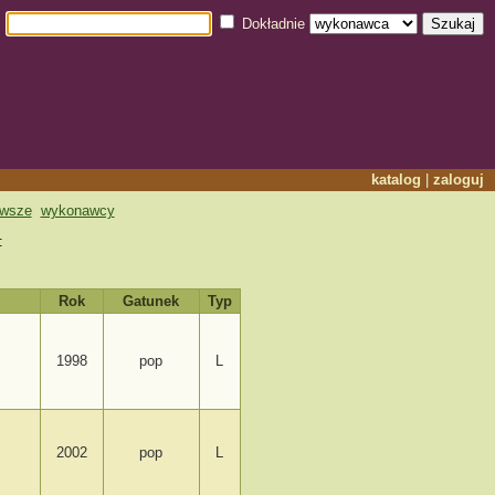
Dokładnie
katalog
|
zaloguj
owsze
wykonawcy
:
Rok
Gatunek
Typ
1998
pop
L
2002
pop
L