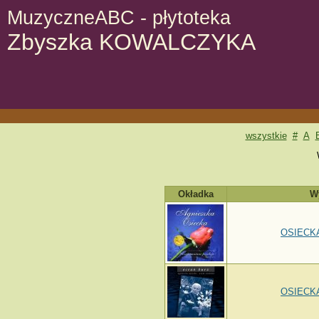
MuzyczneABC - płytoteka
Zbyszka KOWALCZYKA
wszystkie
#
A
Okładka
W
OSIECKA
OSIECKA