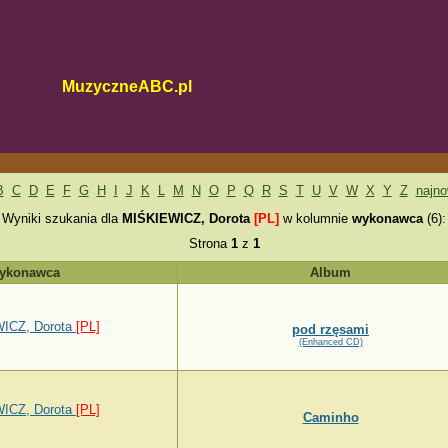
MuzyczneABC.pl
B
C
D
E
F
G
H
I
J
K
L
M
N
O
P
Q
R
S
T
U
V
W
X
Y
Z
najn
Wyniki szukania dla
MIŚKIEWICZ, Dorota
[PL]
w kolumnie
wykonawca
(6):
Strona
1
z
1
ykonawca
Album
ICZ, Dorota
[PL]
pod rzęsami
(Enhanced CD)
ICZ, Dorota
[PL]
Caminho