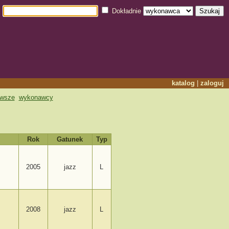
Dokładnie
katalog
|
zaloguj
owsze
wykonawcy
Rok
Gatunek
Typ
2005
jazz
L
2008
jazz
L