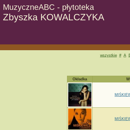
MuzyczneABC - płytoteka
Zbyszka KOWALCZYKA
wszystkie
#
A
Okładka
W
MIŚKIEW
MIŚKIEW