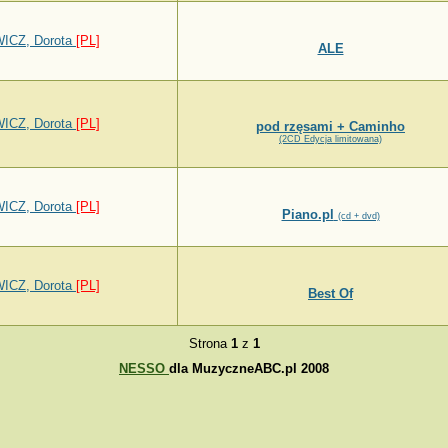
ICZ, Dorota
[PL]
ALE
ICZ, Dorota
[PL]
pod rzęsami + Caminho
(2CD Edycja limitowana)
ICZ, Dorota
[PL]
Piano.pl
(cd + dvd)
ICZ, Dorota
[PL]
Best Of
Strona
1
z
1
NESSO
dla MuzyczneABC.pl 2008