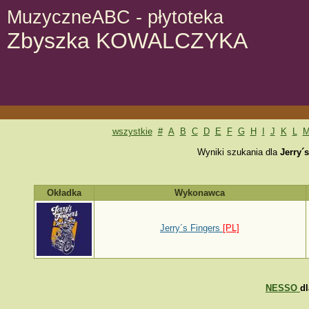
MuzyczneABC - płytoteka
Zbyszka KOWALCZYKA
wszystkie
#
A
B
C
D
E
F
G
H
I
J
K
L
Wyniki szukania dla
Jerry´
Okładka
Wykonawca
Jerry´s Fingers
[PL]
NESSO
d