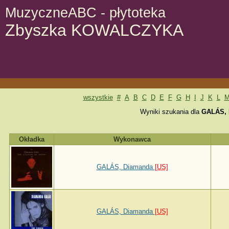
MuzyczneABC - płytoteka
Zbyszka KOWALCZYKA
wszystkie
#
A
B
C
D
E
F
G
H
I
J
K
L
Wyniki szukania dla
GALÁS,
Okładka
Wykonawca
GALÁS, Diamanda
[US]
GALÁS, Diamanda
[US]