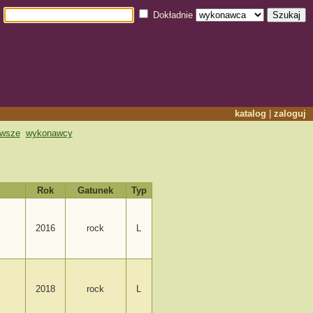
Dokładnie
katalog
|
zaloguj
owsze
wykonawcy
Rok
Gatunek
Typ
2016
rock
L
2018
rock
L