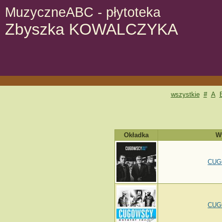
MuzyczneABC - płytoteka
Zbyszka KOWALCZYKA
wszystkie
#
A
Okładka
W
CUG
CUG