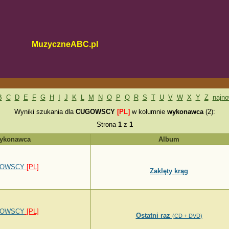
MuzyczneABC.pl
B
C
D
E
F
G
H
I
J
K
L
M
N
O
P
Q
R
S
T
U
V
W
X
Y
Z
najn
Wyniki szukania dla
CUGOWSCY
[PL]
w kolumnie
wykonawca
(2):
Strona
1
z
1
ykonawca
Album
OWSCY
[PL]
Zaklęty krąg
OWSCY
[PL]
Ostatni raz
(CD + DVD)