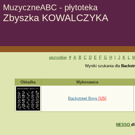
MuzyczneABC - płytoteka
Zbyszka KOWALCZYKA
wszystkie
#
A
B
C
D
E
F
G
H
I
J
K
L
Wyniki szukania dla
Backst
Okładka
Wykonawca
Backstreet Boys
[US]
NESSO
d