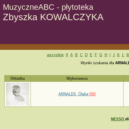
MuzyczneABC - płytoteka
Zbyszka KOWALCZYKA
wszystkie
#
A
B
C
D
E
F
G
H
I
J
K
L
Wyniki szukania dla
ARNALD
Okładka
Wykonawca
ARNALDS, Ólafur
[IS]
NESSO
d