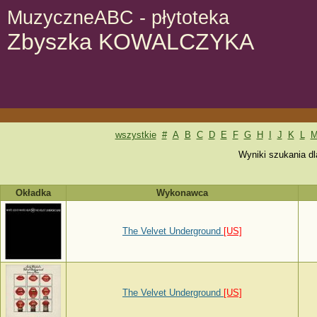
MuzyczneABC - płytoteka
Zbyszka KOWALCZYKA
wszystkie
#
A
B
C
D
E
F
G
H
I
J
K
L
Wyniki szukania d
Okładka
Wykonawca
The Velvet Underground
[US]
The Velvet Underground
[US]