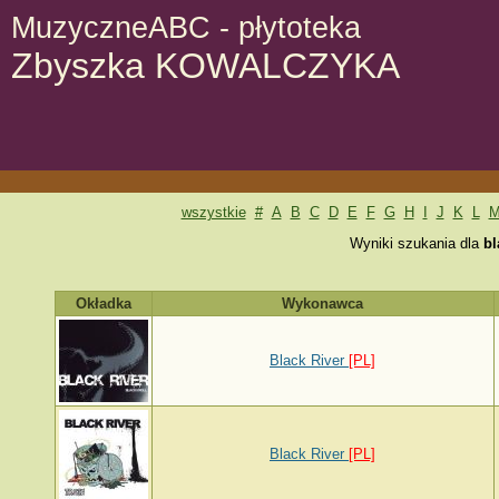
MuzyczneABC - płytoteka
Zbyszka KOWALCZYKA
wszystkie
#
A
B
C
D
E
F
G
H
I
J
K
L
Wyniki szukania dla
bl
Okładka
Wykonawca
Black River
[PL]
Black River
[PL]