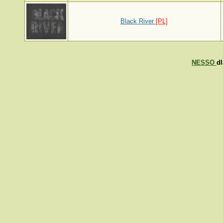
Black River
[PL]
NESSO
d