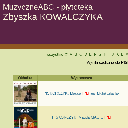
MuzyczneABC - płytoteka
Zbyszka KOWALCZYKA
wszystkie
#
A
B
C
D
E
F
G
H
I
J
K
L
Wyniki szukania dla
PI
Okładka
Wykonawca
PISKORCZYK, Magda
[PL]
feat. Michał Urbaniak
PISKORCZYK, Magda MAGIC
[PL]