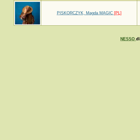
PISKORCZYK, Magda MAGIC
[PL]
NESSO
d