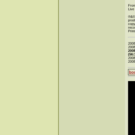
Fron
Live
℗&© 
prod
copy
reco
Prin
200
2008
2008
(56:
2008
2008
bo