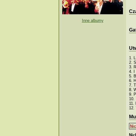
Cza
Inne albumy
Ga
Ut
1. 
2. 
3. 
4. I
5. 
6. 
7. 
8. 
9. 
10.
11.
12.
Mu
Ni
Nic