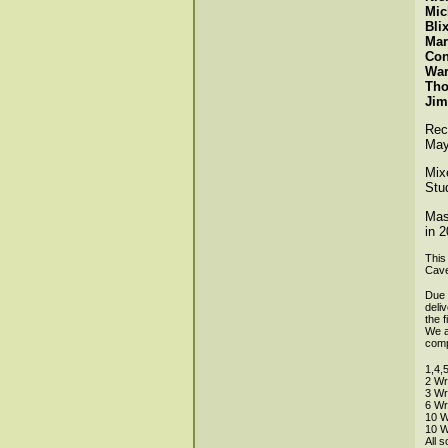
Mic
Bli
Mar
Con
War
Tho
Jim
Rec
May
Mix
Stu
Mas
in 2
This
Cave
Due 
deli
the 
We ar
comp
1,4,
2 Wr
3 Wr
6 Wr
10 W
10 W
All 