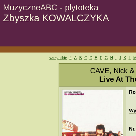
MuzyczneABC - płytoteka
Zbyszka KOWALCZYKA
wszystkie
#
A
B
C
D
E
F
G
H
I
J
K
L
CAVE, Nick &
Live At Th
Ro
Wy
Nr