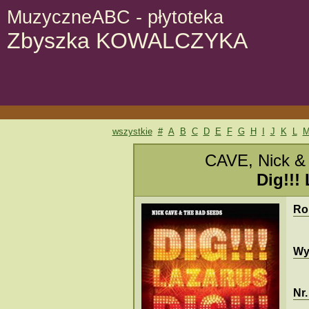
MuzyczneABC - płytoteka
Zbyszka KOWALCZYKA
wszystkie
#
A
B
C
D
E
F
G
H
I
J
K
L
CAVE, Nick &
Dig!!! 
Ro
Wy
Nr