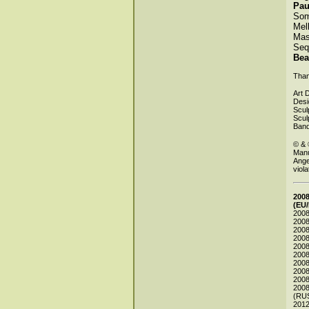
Pau
Som
Mel
Mas
Seq
Bea
Than
Art 
Des
Scul
Scul
Ban
© & 
Manu
Ange
viola
200
(EU
200
2008
2008
2008
2008
2008
2008
2008
2008
200
(RU
201