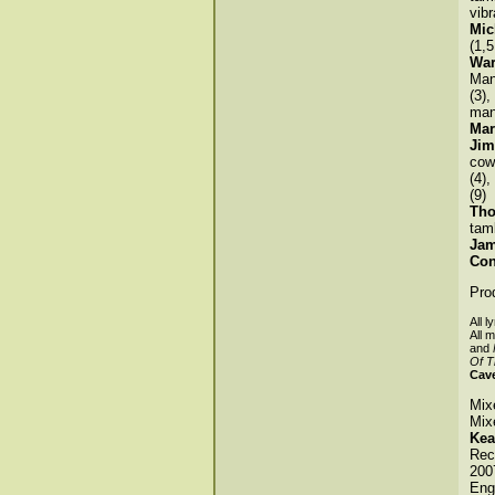
vibr
Mic
(1,5
War
Man
(3),
man
Mar
Jim
cowb
(4),
(9)
Tho
tam
Jam
Con
Pro
All l
All 
and
Of T
Cave
Mix
Mix
Kea
Rec
200
Eng