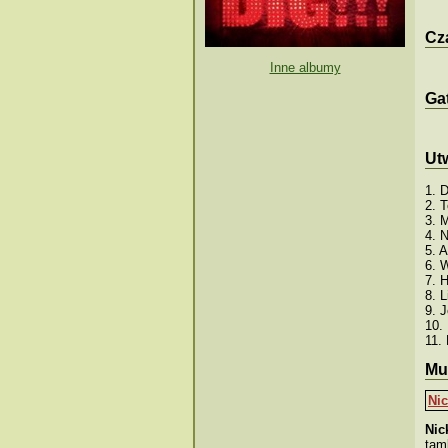
Cza
Inne albumy
Ga
Ut
1. D
2. 
3. 
4. 
5. 
6. 
7. 
8. 
9. 
10.
11.
Mu
Ni
Nic
tamb