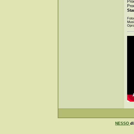
Pro
Pro
Sta
Foto
Musi
Opra
NESSO
d