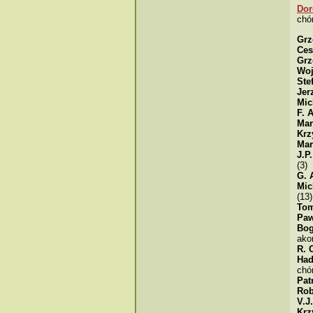
Dor
chór
Grz
Ces
Grz
Woj
Ste
Jer
Mic
F. 
Mar
Krz
Mar
J.P
(3)
G. 
Mic
(13)
Tom
Paw
Bog
ako
R. 
Had
chó
Pat
Rob
V.J
Krz