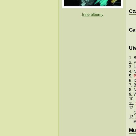
Cza
Inne albumy
Ga
Ut
1. 
2. 
3. 
4. 
5.
P
6. 
7. B
8. N
9. 
10.
11.
12.
(
13.
M
Mu