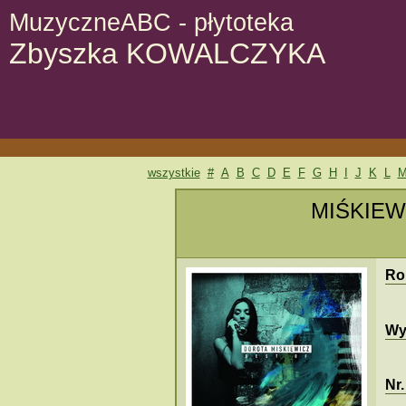
MuzyczneABC - płytoteka
Zbyszka KOWALCZYKA
wszystkie
#
A
B
C
D
E
F
G
H
I
J
K
L
MIŚKIEWI
Ro
Wy
Nr