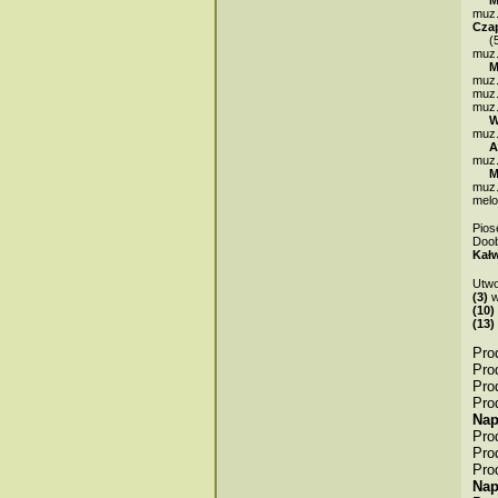
muz
Cza
(
muz
M
muz
muz
muz
W
muz
A
muz
M
muz
melo
Pios
Doob
Kał
Utwo
(3)
w
(10)
(13)
Pro
Pro
Pro
Pro
Nap
Pro
Pro
Pro
Nap