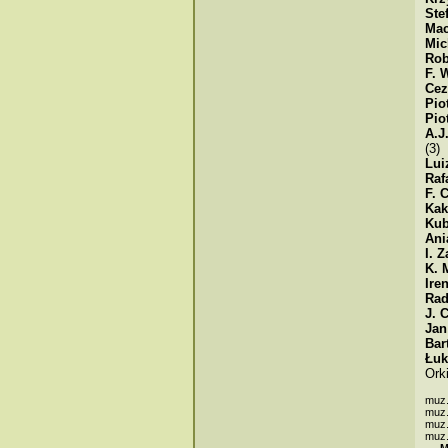
Ste
Mac
Mic
Rob
F. 
Cez
Pio
Pio
A.J
(3)
Lui
Raf
F. 
Kak
Kub
Ani
I. 
K. 
Ire
Rad
J. 
Jan
Bar
Łuk
Ork
muz
muz
muz
muz
M