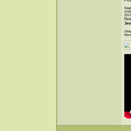
Pro
Nagr
Zmik
201
Rea
Jes
Okła
Men