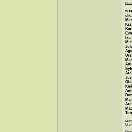
ora
w u
skł
Mar
Krz
Kar
Ew
Iza
Mic
Jol
Aga
Urs
Mar
Ani
Syl
Are
Jus
Ola
Kaś
Ant
Dom
Mar
Are
Mac
Tom
Muz
Liry