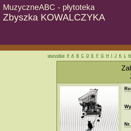
MuzyczneABC - płytoteka
Zbyszka KOWALCZYKA
wszystkie
#
A
B
C
D
E
F
G
H
I
J
K
L
Za
Ro
Wy
Nr