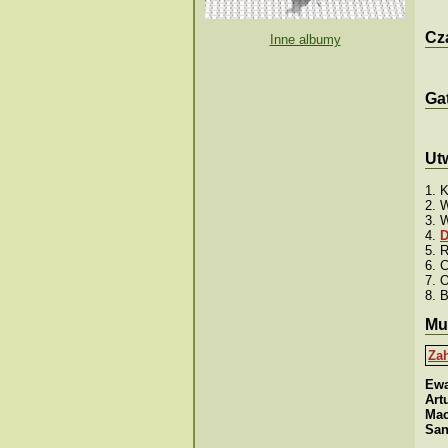
Cza
Inne albumy
Ga
Ut
1. K
2. W
3. 
4.
D
5. 
6. 
7. 
8. 
Mu
Za
Ewa
Art
Mac
San