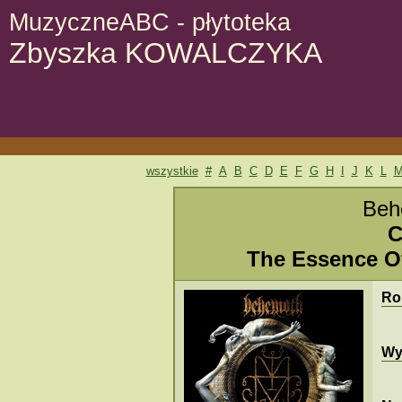
MuzyczneABC - płytoteka
Zbyszka KOWALCZYKA
wszystkie
#
A
B
C
D
E
F
G
H
I
J
K
L
Beh
C
The Essence O
Ro
Wy