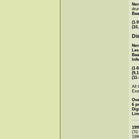
Ner
dru
Baa
(1-9
(10,
Di
Ner
Les
Baa
Inf
(1-8
(9,
(11-
All
Exe
Ove
6 p
Dig
Lim
199
(70
199