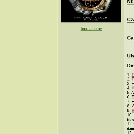
Nr
Cza
Inne albumy
Ga
Ut
Dis
1.
T
2. 
3. 
4.
H
5. A
6. 
7. F
8. 
9.
H
10.
Nor
11.
damn
12.