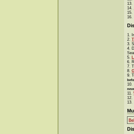
13.
14.
15.
16.
Dis
1. I
2.
T
3. 
4. 
Sea
5.
L
6. 
7. 
8.
9. 
befo
10.
neve
11.
12.
13.
Mu
Be
Di