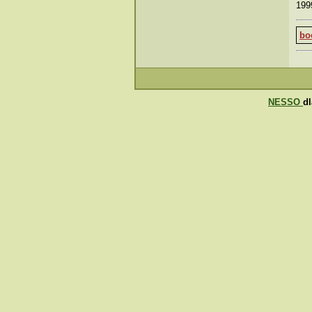
199
bo
NESSO
d