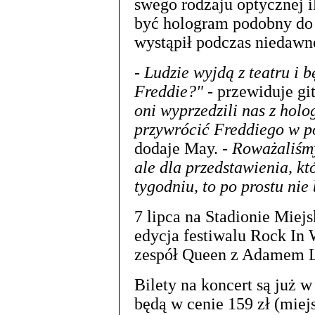
swego rodzaju optycznej il
być hologram podobny do
wystąpił podczas niedawn
- Ludzie wyjdą z teatru i b
Freddie?"
- przewiduje gi
oni wyprzedzili nas z ho
przywrócić Freddiego w p
dodaje May. -
Roważaliśmy
ale dla przedstawienia, kt
tygodniu, to po prostu nie
7 lipca na Stadionie Miej
edycja festiwalu Rock In
zespół Queen z Adamem 
Bilety na koncert są już 
będą w cenie 159 zł (miejs