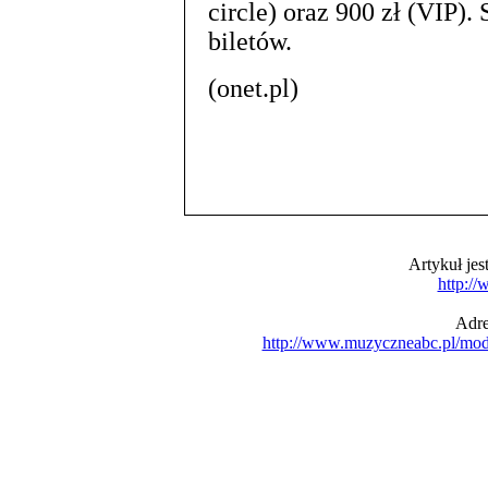
circle) oraz 900 zł (VIP).
biletów.
(onet.pl)
Artykuł je
http:/
Adre
http://www.muzyczneabc.pl/mo