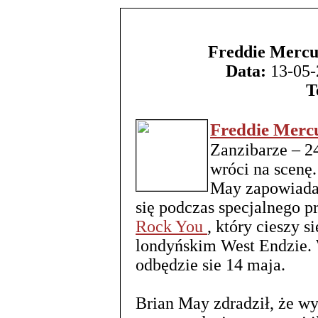
Freddie Mercur
Data:
13-05-
T
Freddie Merc
Zanzibarze – 2
wróci na scenę.
May zapowiada,
się podczas specjalnego 
Rock You
, który cieszy s
londyńskim West Endzie.
odbędzie sie 14 maja.
Brian May zdradził, że wy