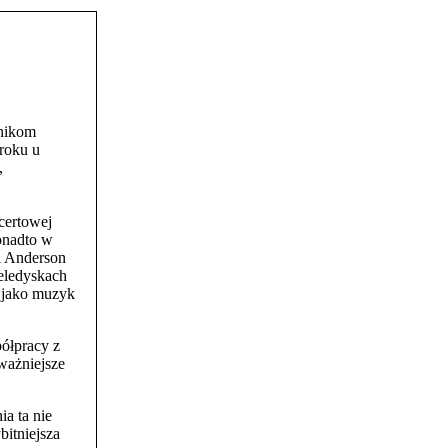
śnikom
 roku u
,
certowej
ponadto w
l Anderson
teledyskach
o jako muzyk
ółpracy z
ważniejsze
ia ta nie
bitniejsza