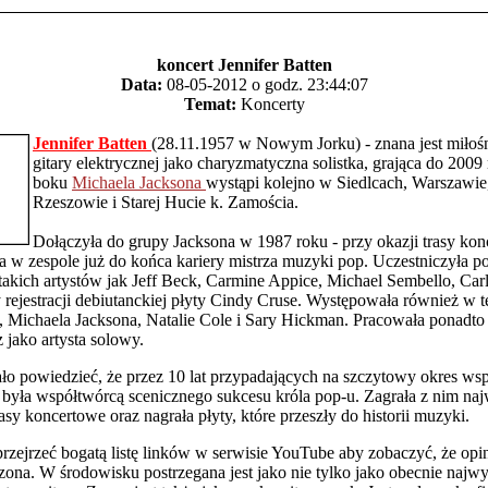
koncert Jennifer Batten
Data:
08-05-2012 o godz. 23:44:07
Temat:
Koncerty
Jennifer Batten
(28.11.1957 w Nowym Jorku) - znana jest miło
gitary elektrycznej jako charyzmatyczna solistka, grająca do 2009
boku
Michaela Jacksona
wystąpi kolejno w Siedlcach, Warszawie
Rzeszowie i Starej Hucie k. Zamościa.
Dołączyła do grupy Jacksona w 1987 roku - przy okazji trasy kon
ła w zespole już do końca kariery mistrza muzyki pop. Uczestniczyła 
takich artystów jak Jeff Beck, Carmine Appice, Michael Sembello, Car
y rejestracji debiutanckiej płyty Cindy Cruse. Występowała również w 
, Michaela Jacksona, Natalie Cole i Sary Hickman. Pracowała ponadt
z jako artysta solowy.
o powiedzieć, że przez 10 lat przypadających na szczytowy okres wsp
była współtwórcą scenicznego sukcesu króla pop-u. Zagrała z nim naj
asy koncertowe oraz nagrała płyty, które przeszły do historii muzyki.
rzejrzeć bogatą listę linków w serwisie YouTube aby zobaczyć, że opin
dzona. W środowisku postrzegana jest jako nie tylko jako obecnie najwy