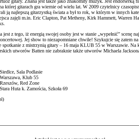
irtuoz gitary. Znana jest także jako znakomity muzyk. Jest endorserką f
a której gitarach gra wiernie od wielu lat. W 2009 czytelnicy czasopis
ali ją najlepszą gitarzystką świata a był to rok, w którym w innych kat
jsca zajęli m.in. Eric Clapton, Pat Metheny, Kirk Hammett, Warren H
ks.
a jest z tego, iż energią swojej osoby jest w stanie „wypełnić” scenę na
koncertowej. Jej show to niezapomniane chwile! Szykujcie się zatem na
 spotkanie z mistrzynią gitary – 16 maja KLUB 55 w Warszawie. Na 
rskich utworów Batten nie zabraknie także utworów Michaela Jackson
iedlce, Sala Podlasie
Warszawa, Klub 55
Rzeszów, Red Zone
tara Huta k. Zamościa, Szkoła 69
pl)