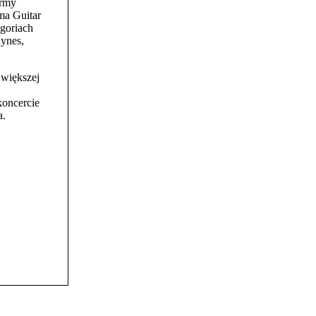
irmy
ma Guitar
egoriach
aynes,
jwiększej
koncercie
a.