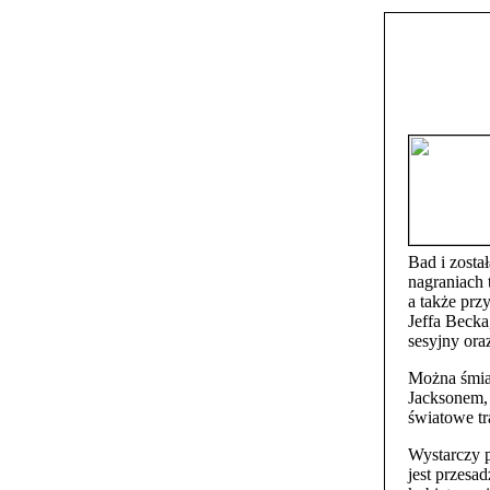
Bad i zosta
nagraniach 
a także prz
Jeffa Becka
sesyjny ora
Można śmiał
Jacksonem, 
światowe tr
Wystarczy p
jest przesa