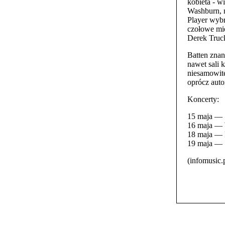
kobieta - w
Washburn, n
Player wybr
czołowe mie
Derek Truc
Batten znan
nawet sali 
niesamowite
oprócz auto
Koncerty:
15 maja — S
16 maja — 
18 maja — 
19 maja — S
(infomusic.