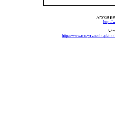
Artykuł je
http:/
Adre
http://www.muzyczneabc.pl/mo