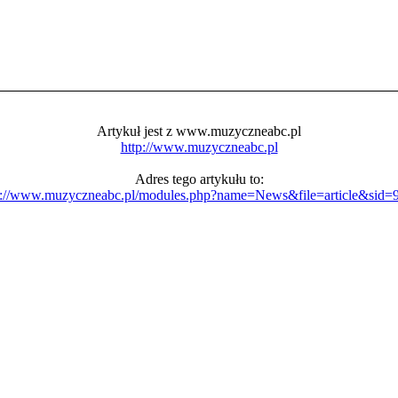
Artykuł jest z www.muzyczneabc.pl
http://www.muzyczneabc.pl
Adres tego artykułu to:
p://www.muzyczneabc.pl/modules.php?name=News&file=article&sid=