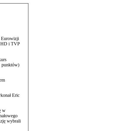
 Eurowizji
P HD i TVP
kurs
2 punktów)
rem
ykonał Eric
ę w
finałowego
zję wybrali