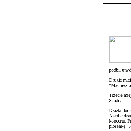
podbił utw
Drugie miej
"Madness of
Trzecie mie
Saade:
Dzięki duet
Azerbejdżan
koncertu. P
piosenkę "J