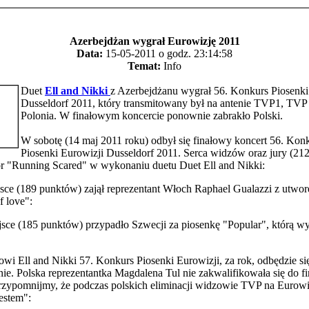
Azerbejdżan wygrał Eurowizję 2011
Data:
15-05-2011 o godz. 23:14:58
Temat:
Info
Duet
Ell and Nikki
z Azerbejdżanu wygrał 56. Konkurs Piosenki
Dusseldorf 2011, który transmitowany był na antenie TVP1, TV
Polonia. W finałowym koncercie ponownie zabrakło Polski.
W sobotę (14 maj 2011 roku) odbył się finałowy koncert 56. Kon
Piosenki Eurowizji Dusseldorf 2011. Serca widzów oraz jury (21
ór "Running Scared" w wykonaniu duetu Duet Ell and Nikki:
sce (189 punktów) zajął reprezentant Włoch Raphael Gualazzi z utwo
 love":
jsce (185 punktów) przypadło Szwecji za piosenkę "Popular", którą w
owi Ell and Nikki 57. Konkurs Piosenki Eurowizji, za rok, odbędzie si
ie. Polska reprezentantka Magdalena Tul nie zakwalifikowała się do 
rzypomnijmy, że podczas polskich eliminacji widzowie TVP na Eurowi
estem":