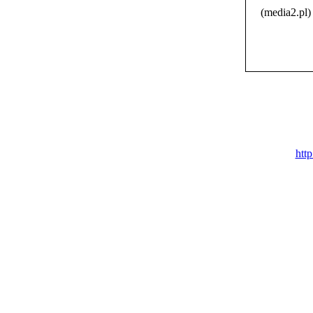
(media2.pl)
htt