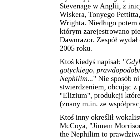
Stevenage w Anglii, z in
Wiskera, Tonyego Pettitta
Wrighta. Niedługo potem d
którym zarejestrowano pi
Dawnrazor. Zespół wydał d
2005 roku.
Ktoś kiedyś napisał: "
Gdyb
gotyckiego, prawdopodobni
Nephilim...
" Nie sposób n
stwierdzeniem, obcując 
"Elizium", produkcji któr
(znany m.in. ze współprac
Ktoś inny określił wokalist
McCoya, "Jimem Morrison
the Nephilim to prawdziwa