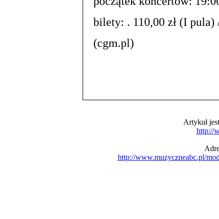
początek koncertów: 19:0
bilety: . 110,00 zł (I pula) 
(cgm.pl)
Artykuł je
http:/
Adre
http://www.muzyczneabc.pl/mo