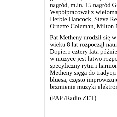
nagród, m.in. 15 nagród 
Współpracował z wieloma 
Herbie Hancock, Steve Re
Ornette Coleman, Milton 
Pat Metheny urodził się w
wieku 8 lat rozpoczął nau
Dopiero cztery lata później
w muzyce jest łatwo rozp
specyficzny rytm i harmon
Metheny sięga do tradycji
bluesa, często improwizuj
brzmienie muzyki elektro
(PAP /Radio ZET)