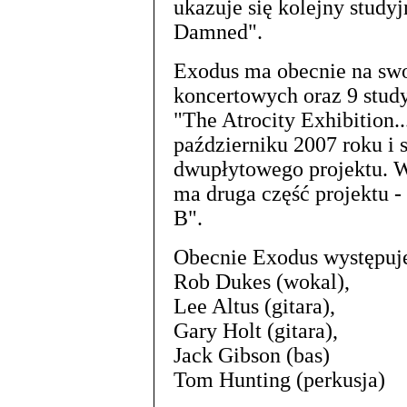
ukazuje się kolejny stud
Damned".
Exodus ma obecnie na sw
koncertowych oraz 9 study
"The Atrocity Exhibition..
październiku 2007 roku i 
dwupłytowego projektu. W
ma druga część projektu - 
B".
Obecnie Exodus występuje
Rob Dukes (wokal),
Lee Altus (gitara),
Gary Holt (gitara),
Jack Gibson (bas)
Tom Hunting (perkusja)