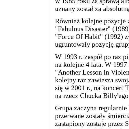
w 1985 roku za sprawą al
uznany został za absolutną
Również kolejne pozycje z
"Fabulous Disaster" (1989
"Force Of Habit" (1992) z
ugruntowały pozycję grup
W 1993 r. zespół po raz p
na kolejne 4 lata. W 1997
"Another Lesson in Viole
kolejny raz zawiesza swoj
się w 2001 r., na koncert 
na rzecz Chucka Billy'ego
Grupa zaczyna regularnie 
przerwane zostały śmierci
zastąpiony zostaje przez S