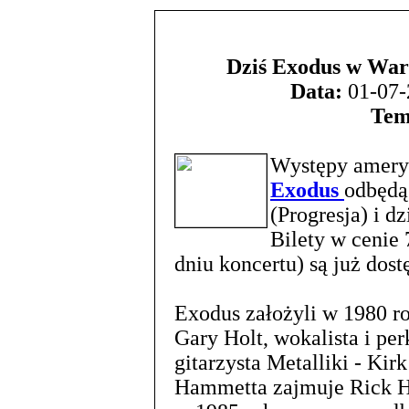
Dziś Exodus w War
Data:
01-07-
Tem
Występy ameryk
Exodus
odbędą
(Progresja) i d
Bilety w cenie 
dniu koncertu) są już dost
Exodus założyli w 1980 ro
Gary Holt, wokalista i pe
gitarzysta Metalliki - Ki
Hammetta zajmuje Rick Hon