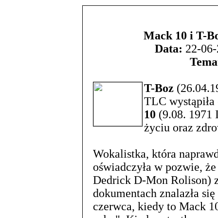
Mack 10 i T-Bo
Data:
22-06-
Tema
T-Boz
(26.04.1
TLC wystąpiła 
10
(9.08. 1971 
życiu oraz zdro
Wokalistka, która napraw
oświadczyła w pozwie, ż
Dedrick D-Mon Rolison) zd
dokumentach znalazła się 
czerwca, kiedy to Mack 10 