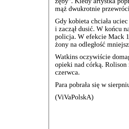
zęby". Kiedy artystka popr
mąż dwukrotnie przewrócił
Gdy kobieta chciała uciec
i zaczął dusić. W końcu n
policja. W efekcie Mack 1
żony na odległość mniejsz
Watkins oczywiście domag
opieki nad córką. Rolison
czerwca.
Para pobrała się w sierpni
(ViVaPolskA)