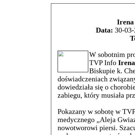
Irena
Data:
30-03-
T
W sobotnim pr
TVP Info
Irena
Biskupie k. Ch
doświadczeniach związanyc
dowiedziała się o chorobie
zabiegu, który musiała prz
Pokazany w sobotę w TVP
medycznego „Aleja Gwiaz
nowotworowi piersi. Szacuj