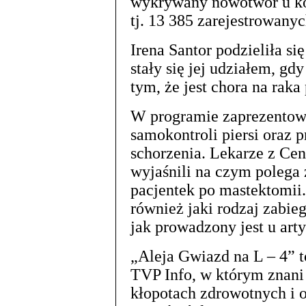
wykrywany nowotwór u kob
tj. 13 385 zarejestrowany
Irena Santor podzieliła s
stały się jej udziałem, gd
tym, że jest chora na raka 
W programie zaprezentowa
samokontroli piersi oraz p
schorzenia. Lekarze z Ce
wyjaśnili na czym polega z
pacjentek po mastektomii
również jaki rodzaj zabie
jak prowadzony jest u art
„Aleja Gwiazd na L – 4” 
TVP Info, w którym znani
kłopotach zdrowotnych i o