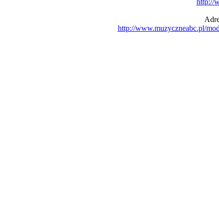
http:/
Adre
http://www.muzyczneabc.pl/mo