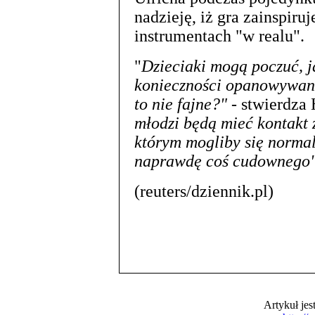
nadzieję, iż gra zainspir
instrumentach "w realu".
"
Dzieciaki mogą poczuć, ja
konieczności opanowywania
to nie fajne?"
- stwierdza
młodzi będą mieć kontakt 
którym mogliby się normal
naprawdę coś cudownego"
(reuters/dziennik.pl)
Artykuł je