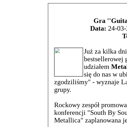
Gra ''Guita
Data:
24-03-
T
Już za kilka dn
bestsellerowej
udziałem
Metal
się do nas w ub
zgodziliśmy" - wyznaje La
grupy.
Rockowy zespół promował
konferencji "South By Sou
Metallica" zaplanowana je