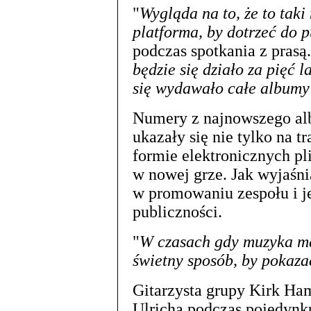
"
Wygląda na to, że to taki
platforma, by dotrzeć do 
podczas spotkania z prasą.
będzie się działo za pięć l
się wydawało całe albumy
Numery z najnowszego al
ukazały się nie tylko na t
formie elektronicznych pl
w nowej grze. Jak wyjaśni
w promowaniu zespołu i j
publiczności.
"
W czasach gdy muzyka ma
świetny sposób, by pokaz
Gitarzysta grupy Kirk Ha
Ulricha podczas pojedynk