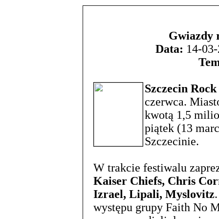
Gwiazdy r
Data:
14-03-
Tem
Szczecin Rock
czerwca. Miasto
kwotą 1,5 mili
piątek (13 marc
Szczecinie.
W trakcie festiwalu zaprez
Kaiser Chiefs, Chris Co
Izrael, Lipali, Myslovitz
występu grupy Faith No Mo