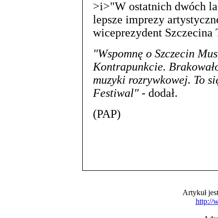
>i>"W ostatnich dwóch la
lepsze imprezy artystyczn
wiceprezydent Szczecina 
"Wspomnę o Szczecin Music
Kontrapunkcie. Brakowało
muzyki rozrywkowej. To si
Festiwal"
- dodał.
(PAP)
Artykuł je
http:/