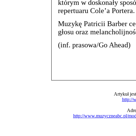
którym w doskonały sposó
repertuaru Cole’a Portera.
Muzykę Patricii Barber ce
głosu oraz melancholijnoś
(inf. prasowa/Go Ahead)
Artykuł je
http:/
Adre
http://www.muzyczneabc.pl/mo