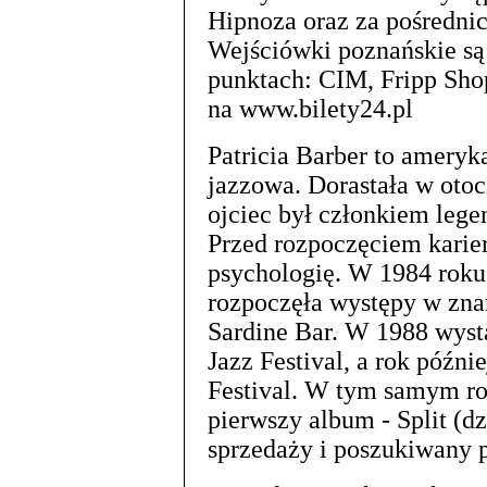
Hipnoza oraz za pośredni
Wejściówki poznańskie są
punktach: CIM, Fripp Sho
na www.bilety24.pl
Patricia Barber to ameryk
jazzowa. Dorastała w oto
ojciec był członkiem lege
Przed rozpoczęciem karie
psychologię. W 1984 roku
rozpoczęła występy w zn
Sardine Bar. W 1988 wyst
Jazz Festival, a rok późni
Festival. W tym samym r
pierwszy album - Split (d
sprzedaży i poszukiwany 