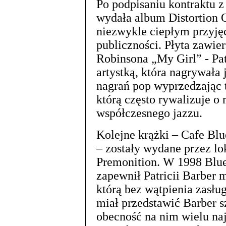
Po podpisaniu kontraktu 
wydała album Distortion O
niezwykle ciepłym przyjęc
publiczności. Płyta zawi
Robinsona „My Girl” - Pat
artystką, która nagrywała
nagrań pop wyprzedzając
którą często rywalizuje o
współczesnego jazzu.
Kolejne krążki – Cafe Bl
– zostały wydane przez lo
Premonition. W 1998 Blue 
zapewnił Patricii Barber
którą bez wątpienia zasł
miał przedstawić Barber sz
obecność na nim wielu na