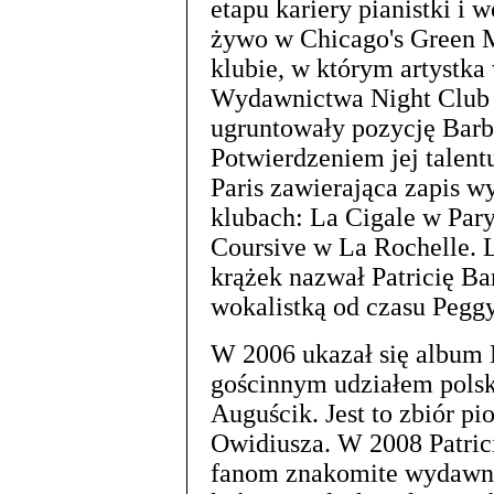
etapu kariery pianistki i 
żywo w Chicago's Green 
klubie, w którym artystka
Wydawnictwa Night Club (
ugruntowały pozycję Barbe
Potwierdzeniem jej talentu
Paris zawierająca zapis w
klubach: La Cigale w Pary
Coursive w La Rochelle. 
krążek nazwał Patricię Ba
wokalistką od czasu Pegg
W 2006 ukazał się album 
gościnnym udziałem polsk
Auguścik. Jest to zbiór p
Owidiusza. W 2008 Patric
fanom znakomite wydawni