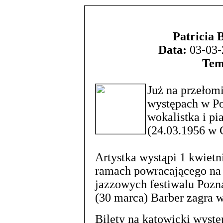
Patricia 
Data:
03-03-
Tem
Już na przełom
występach w Po
wokalistka i pi
(24.03.1956 w 
Artystka wystąpi 1 kwiet
ramach powracającego na
jazzowych festiwalu Pozna
(30 marca) Barber zagra w
Bilety na katowicki wyst