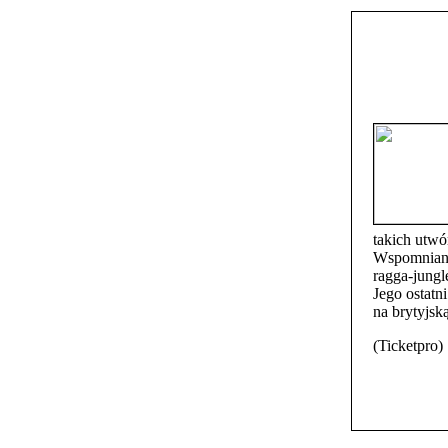
takich utw
Wspomniany
ragga-jungl
Jego ostatn
na brytyjsk
(Ticketpro)