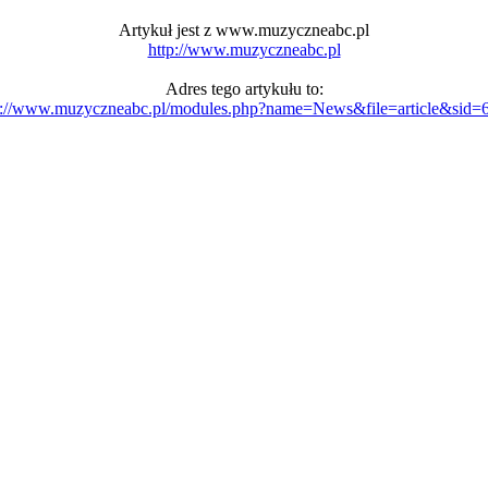
Artykuł jest z www.muzyczneabc.pl
http://www.muzyczneabc.pl
Adres tego artykułu to:
p://www.muzyczneabc.pl/modules.php?name=News&file=article&sid=