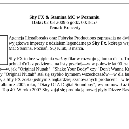
Shy FX & Stamina MC w Poznaniu
Data:
02-03-2009 o godz. 00:18:57
Temat:
Koncerty
Agencja Illegalbreaks oraz Fabryka Productions zapraszają na dw
wyjątkowe imprezy z udziałem legendarnego
Shy Fx
, którego w
MC Stamina. Poznań, SQ Klub, 3 marca.
Shy FX to bez wątpienia ważny filar w rozwoju gatunku d'n'b. To
pchnął d'n'b z podziemia na listy przebój—w w połowie lat 90. z
ór—w, jak "Original Nuttah", "Shake Your Body" czy "Don't Wanna 
 "Original Nuttah" stał się szybko hymnem wszechczasów—w dla 
e, a Shy FX został jednym z najbardziej szanowanych producent—w t
i album z 2005 roku, "Diary Of A Digital Soundboy", wypromował aż t
ą Top 40. W roku 2007 Shy zajął się produkcją nowej płyty Dizzee Rasc