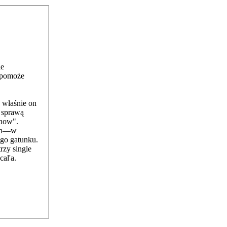
ie
spomoże
 właśnie on
a sprawą
Know".
fan—w
ego gatunku.
rzy single
al'a.