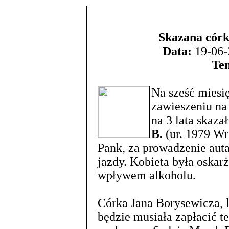
Skazana córk
Data:
19-06-
Te
Na sześć miesi
zawieszeniu na 
na 3 lata skaza
B.
(ur. 1979 Wr
Pank, za prowadzenie aut
jazdy. Kobieta była oska
wpływem alkoholu.
Córka Jana Borysewicza, 
będzie musiała zapłacić te