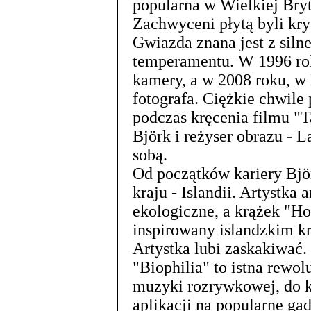
popularna w Wielkiej Bryt
Zachwyceni płytą byli kryty
Gwiazda znana jest z sil
temperamentu. W 1996 rok
kamery, a w 2008 roku, w 
fotografa. Ciężkie chwile
podczas kręcenia filmu "
Björk i reżyser obrazu - L
sobą.
Od początków kariery Bjö
kraju - Islandii. Artystka 
ekologiczne, a krążek "H
inspirowany islandzkim k
Artystka lubi zaskakiwać.
"Biophilia" to istna rewol
muzyki rozrywkowej, do k
aplikacji na popularne gad