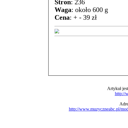
Stron
: 236
Waga
: około 600 g
Cena
: + - 39 zł
Artykuł je
http:/
Adre
http://www.muzyczneabc.pl/mo