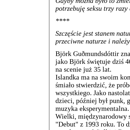
Gdyby można było to zmier
potrzebuję seksu trzy razy 
****
Szczęście jest stanem natu
przeciwne naturze i należy
Björk Guðmundsdóttir zna
jako Björk świętuje dziś 4
na scenie już 35 lat.
Islandka ma na swoim konc
śmiało stwierdzić, że p
wszystkiego. Jako nastola
dzieci, później był punk, g
muzyka eksperymentalna.
Wielki, międzynarodowy su
"Debut" z 1993 roku. To d