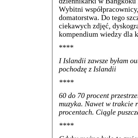
dziennikarki w Bangkoku 
Wybitni współpracownicy,
domatorstwa. Do tego szcz
ciekawych zdjęć, dyskogra
kompendium wiedzy dla ka
****
I Islandii zawsze byłam ou
pochodzę z Islandii
****
60 do 70 procent przestrz
muzyka. Nawet w trakcie 
procentach. Ciągle puszcz
****