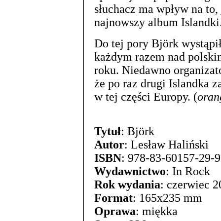
słuchacz ma wpływ na to,
najnowszy album Islandki
Do tej pory Björk wystąpi
każdym razem nad polski
roku. Niedawno organizato
że po raz drugi Islandka 
w tej części Europy. (
oran
Tytuł
: Björk
Autor
: Lesław Haliński
ISBN
: 978-83-60157-29-9
Wydawnictwo
: In Rock
Rok wydania
: czerwiec 
Format
: 165x235 mm
Oprawa
: miękka