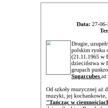
Data:
27-06-
Te
Drugie, uzupeł
polskim rynku 
(21.11.1965 w R
dzieciństwa w I
grupach punkro
Sugarcubes
aż
Od szkoły muzycznej aż do
muzyki, jej kochankowie, j
"Tańcząc w ciemnościac