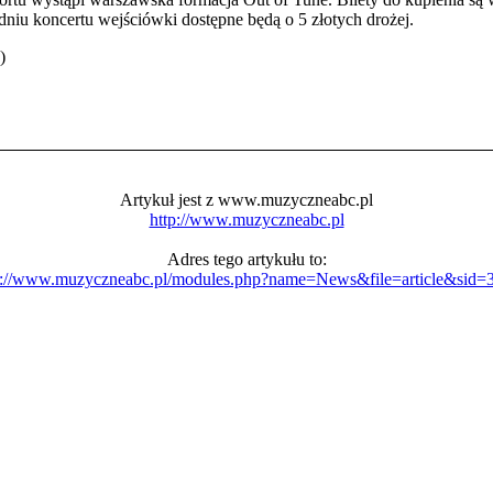
dniu koncertu wejściówki dostępne będą o 5 złotych drożej.
)
Artykuł jest z www.muzyczneabc.pl
http://www.muzyczneabc.pl
Adres tego artykułu to:
p://www.muzyczneabc.pl/modules.php?name=News&file=article&sid=