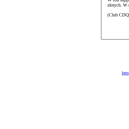
złotych. W 
(Club CDQ
htt