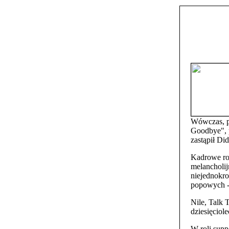
Wówczas, po
Goodbye", p
zastąpił Di
Kadrowe ro
melancholij
niejednokro
popowych -
Nile, Talk 
dziesięciole
W roli supp