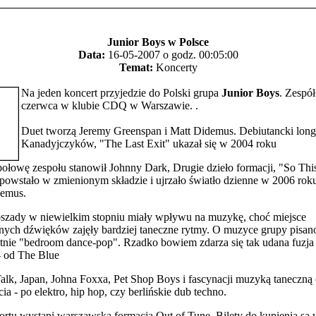
Junior Boys w Polsce
Data:
16-05-2007 o godz. 00:05:00
Temat:
Koncerty
Na jeden koncert przyjedzie do Polski grupa
Junior Boys
. Zespół
czerwca w klubie CDQ w Warszawie. .
Duet tworzą Jeremy Greenspan i Matt Didemus. Debiutancki long
Kanadyjczyków, "The Last Exit" ukazał się w 2004 roku
łowę zespołu stanowił Johnny Dark, Drugie dzieło formacji, "So This
owstało w zmienionym składzie i ujrzało światło dzienne w 2006 rok
demus.
szady w niewielkim stopniu miały wpływu na muzykę, choć miejsce
nych dźwięków zajęły bardziej taneczne rytmy. O muzyce grupy pisan
tnie "bedroom dance-pop". Rzadko bowiem zdarza się tak udana fuzja i
 od The Blue
Talk, Japan, Johna Foxxa, Pet Shop Boys i fascynacji muzyką taneczną 
cia - po elektro, hip hop, czy berlińskie dub techno.
ortu wystąpi warszawska formacja Out of Tune. Bilety do kupienia są 