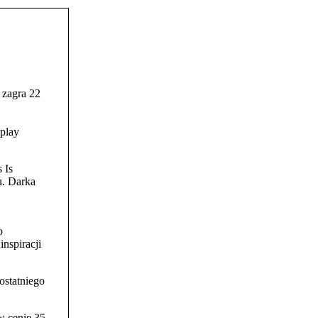
 zagra 22
play
 Is
u. Darka
o
nspiracji
ostatniego
w cenie 35