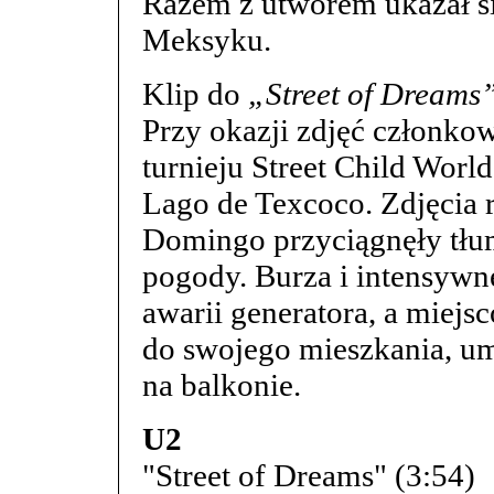
Razem z utworem ukazał s
Meksyku.
Klip do
„Street of Dreams
Przy okazji zdjęć członko
turnieju Street Child Wor
Lago de Texcoco. Zdjęcia 
Domingo przyciągnęły tłu
pogody. Burza i intensyw
awarii generatora, a miej
do swojego mieszkania, u
na balkonie.
U2
"Street of Dreams" (3:54)