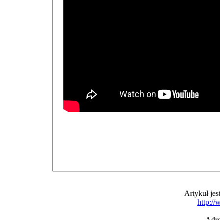
Artykuł je
http:/
Adre