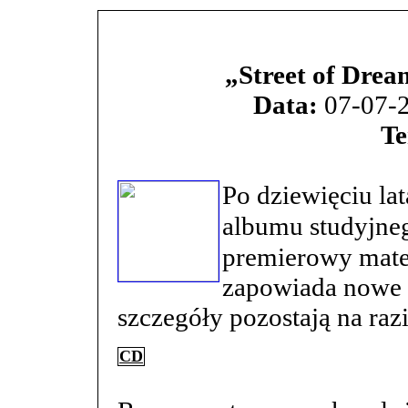
„Street of Drea
Data:
07-07-2
Te
Po dziewięciu la
albumu studyjn
premierowy mater
zapowiada nowe 
szczegóły pozostają na raz
CD