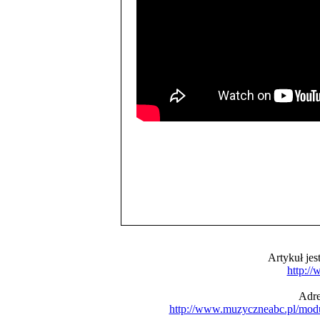
Artykuł je
http:/
Adre
http://www.muzyczneabc.pl/mod