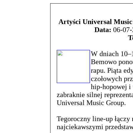
Artyści Universal Musi
Data:
06-07-
T
W dniach 10–1
Bemowo ponown
rapu. Piąta ed
czołowych prz
hip-hopowej i 
zabraknie silnej reprezent
Universal Music Group.
Tegoroczny line-up łączy
najciekawszymi przedstawi