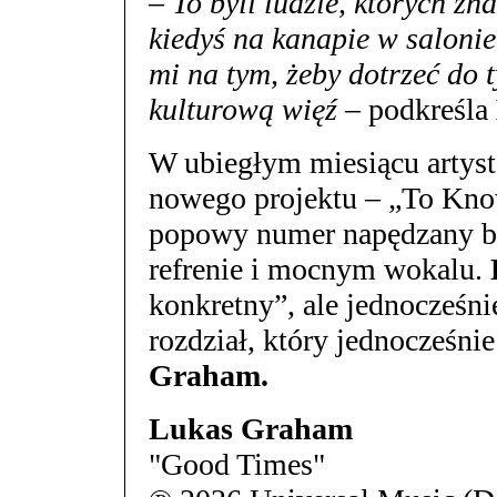
– To byli ludzie, których zna
kiedyś na kanapie w saloni
mi na tym, żeby dotrzeć do
kulturową więź
– podkreśla
W ubiegłym miesiącu artyst
nowego projektu – „To Kno
popowy numer napędzany ba
refrenie i mocnym wokalu.
konkretny”, ale jednocześn
rozdział, który jednocześni
Graham.
Lukas Graham
"Good Times"