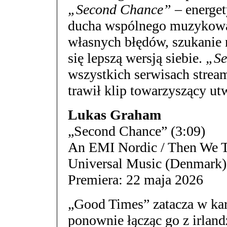
„Second Chance”
– energet
ducha wspólnego muzykowan
własnych błędów, szukanie 
się lepszą wersją siebie.
„Se
wszystkich serwisach stre
trawił klip towarzyszący ut
Lukas Graham
„Second Chance” (3:09)
An EMI Nordic / Then We T
Universal Music (Denmark)
Premiera: 22 maja 2026
„Good Times” zatacza w ka
ponownie łącząc go z irlan