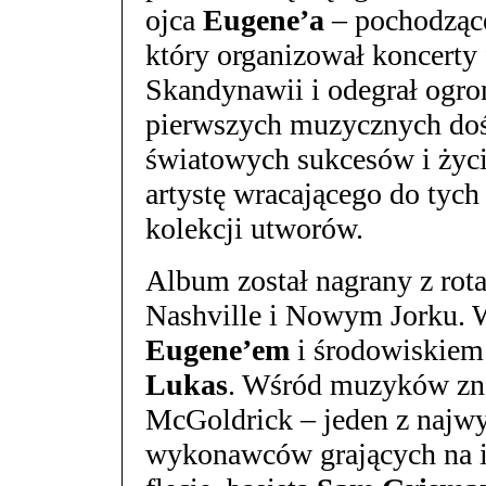
ojca
Eugene’a
– pochodząc
który organizował koncerty
Skandynawii i odegrał ogro
pierwszych muzycznych do
światowych sukcesów i życi
artystę wracającego do tyc
kolekcji utworów.
Album został nagrany z r
Nashville i Nowym Jorku. W
Eugene’em
i środowiskiem
Lukas
. Wśród muzyków znal
McGoldrick – jeden z najwy
wykonawców grających na ir