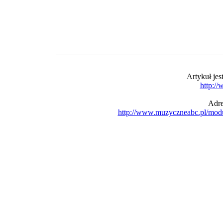
Artykuł je
http:/
Adre
http://www.muzyczneabc.pl/mod