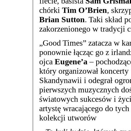
flecie, basista
Sam Grisma
chórki
Tim O’Brien
, skrz
Brian Sutton
. Taki skład 
zakorzenionego w tradycji c
„Good Times” zatacza w ka
ponownie łącząc go z irlan
ojca
Eugene’a
– pochodząc
który organizował koncerty
Skandynawii i odegrał ogro
pierwszych muzycznych do
światowych sukcesów i życi
artystę wracającego do tyc
kolekcji utworów