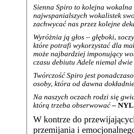
Sienna Spiro to kolejna wokaln
najwspanialszych wokalistek swo
zachwycać nas przez kolejne de
Wyróżnia ją głos – głęboki, socz
które potrafi wykorzystać dla m
może najbardziej imponujący woka
czasu debiutu Adele niemal dwi
Twórczość Spiro jest ponadczaso
osoby, która od dawna dokładnie
Na naszych oczach rodzi się gwi
którą trzeba obserwować
– NY
W kontrze do przewijający
przemijania i emocjonalneg