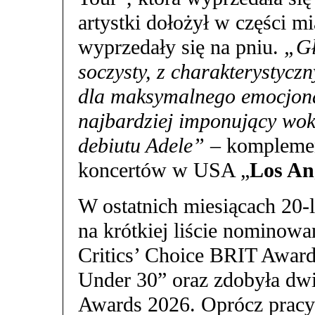
artystki dołożył w części m
wyprzedały się na pniu.
„Gł
soczysty, z charakterystycz
dla maksymalnego emocjona
najbardziej imponujący woka
debiutu Adele”
– komplemen
koncertów w USA „
Los An
W ostatnich miesiącach 20-le
na krótkiej liście nominow
Critics’ Choice BRIT Awards
Under 30” oraz zdobyła dw
Awards 2026. Oprócz pracy