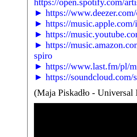
https://open.spotify.com
► https://www.deezer.com/
► https://music.apple.com/i
► https://music.youtube.co
► https://music.amazon.c
spiro
► https://www.last.fm/pl/m
► https://soundcloud.com/s
(Maja Piskadło - Universal