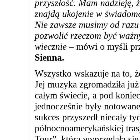
przyszłość. Mam nadzieję, że
znajdą ukojenie w świadomo
Nie zawsze musimy od razu
pozwolić rzeczom być ważny
wiecznie
– mówi o myśli pr
Sienna.
Wszystko wskazuje na to, 
Jej muzyka zgromadziła już
całym świecie, a pod koniec 
jednocześnie były notowane 
sukces przyszedł niecały ty
północnoamerykańskiej trasy
Tour”, która wyprzedała si