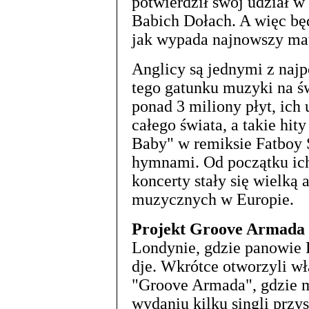
potwierdził swój udział w
Babich Dołach. A więc b
jak wypada najnowszy mat
Anglicy są jednymi z najp
tego gatunku muzyki na św
ponad 3 miliony płyt, ich 
całego świata, a takie hit
Baby" w remiksie Fatboy 
hymnami. Od początku ic
koncerty stały się wielką 
muzycznych w Europie.
Projekt Groove Armada
Londynie, gdzie panowie Fi
dje. Wkrótce otworzyli wł
"Groove Armada", gdzie m
wydaniu kilku singli przy