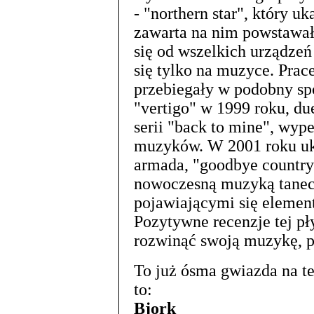
- "northern star", który u
zawarta na nim powstawała
się od wszelkich urządze
się tylko na muzyce. Pra
przebiegały w podobny s
"vertigo" w 1999 roku, d
serii "back to mine", wyp
muzyków. W 2001 roku uka
armada, "goodbye country 
nowoczesną muzyką tanec
pojawiającymi się element
Pozytywne recenzje tej pły
rozwinąć swoją muzykę, p
To już ósma gwiazda na t
to:
Bjork