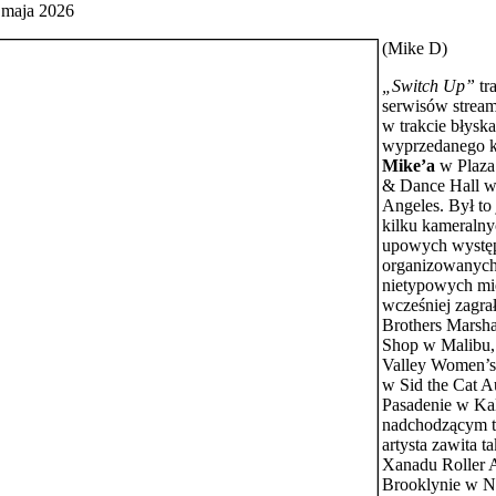
 maja 2026
(Mike D)
„Switch Up”
tra
serwisów strea
w trakcie błysk
wyprzedanego k
Mike’a
w Plaza
& Dance Hall w
Angeles. Był to 
kilku kameralny
upowych występ
organizowanyc
nietypowych mi
wcześniej zagra
Brothers Marsha
Shop w Malibu,
Valley Women’s
w Sid the Cat A
Pasadenie w Kal
nadchodzącym 
artysta zawita t
Xanadu Roller A
Brooklynie w