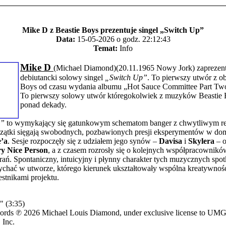
Mike D z Beastie Boys prezentuje singel „Switch Up”
Data:
15-05-2026 o godz. 22:12:43
Temat:
Info
Mike D
(Michael Diamond)(20.11.1965 Nowy Jork) zaprezen
debiutancki solowy singel
„Switch Up”
. To pierwszy utwór z o
Boys od czasu wydania albumu „Hot Sauce Committee Part Two
To pierwszy solowy utwór któregokolwiek z muzyków Beastie 
ponad dekady.
p”
to wymykający się gatunkowym schematom banger z chwytliwym re
czątki sięgają swobodnych, pozbawionych presji eksperymentów w 
’a
. Sesje rozpoczęły się z udziałem jego synów –
Davisa
i
Skylera
– o
y Nice Person
, a z czasem rozrosły się o kolejnych współpracownikó
rań. Spontaniczny, intuicyjny i płynny charakter tych muzycznych spo
ychać w utworze, którego kierunek ukształtowały wspólna kreatywnoś
stnikami projektu.
" (3:35)
cords ℗ 2026 Michael Louis Diamond, under exclusive license to UM
 Inc.