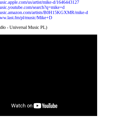
usic.apple.com/us/artist/mike-d/1646443127
music.youtube.com/search?q=mike+d
music.amazon.com/artists/B0H15KGXMR/mike-d
www.last.fm/pl/music/Mike+D
dło - Universal Music PL)