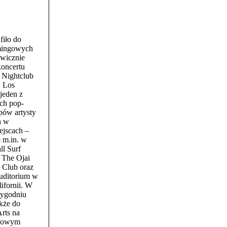
fiło do
mingowych
awicznie
oncertu
 Nightclub
 Los
jeden z
ch pop-
ów artysty
h w
ejscach –
ł m.in. w
ll Surf
 The Ojai
 Club oraz
uditorium w
ifornii. W
tygodniu
akże do
rts na
 Nowym