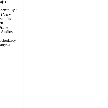
aja).
Switch Up”
i
Very
 za miks
ek
Ali
w
 Studios.
pochodzący
artysta