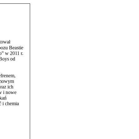
tował
bozu Beastie
” w 2011 r.
Boys od
frenem,
domowym
raz ich
w i nowe
tkań
ć i chemia
G