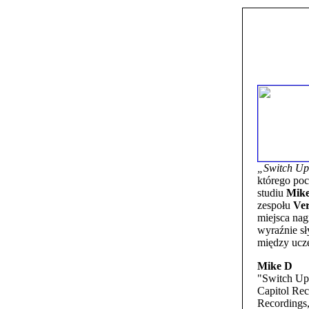
„Switch U
którego po
studiu
Mike
zespołu
Ver
miejsca nag
wyraźnie sł
między ucze
Mike D
"Switch Up
Capitol Re
Recordings,