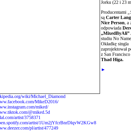
Jorku (22 i 23 m
Producentami
„
są
Carter Lang
Nice Person
, a
odpowiada
Der
„MixedByAli” 
studiu No Name
Okładkę singla
zaprojektował 
z San Francisco 
Thad Higa.
►
wikipedia.org/wiki/Michael_Diamond
www.facebook.com/MikeD2016/
www.instagram.com/miked/
www.tiktok.com/@miked.5d
idal.com/artist/3758371
open.spotify.com/artist/1Um2jYfcrBnrDlqvW2KGw8
ww.deezer.com/pl/artist/477249