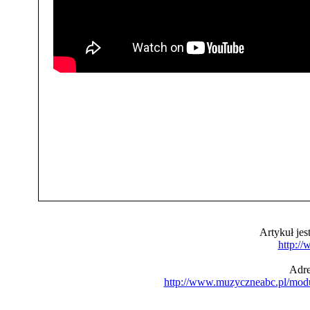
Artykuł je
http:/
Adre
http://www.muzyczneabc.pl/mod