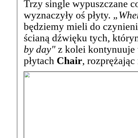
Trzy single wypuszczane c
wyznaczyły oś płyty.
„When
będziemy mieli do czynien
ścianą dźwięku tych, który
by day"
z kolei kontynuuje
płytach
Chair
, rozprężając